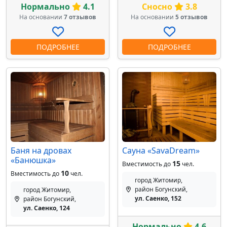
Нормально
4.1
Сносно
3.8
На основании
7 отзывов
На основании
5 отзывов
ПОДРОБНЕЕ
ПОДРОБНЕЕ
Баня на дровах
Сауна «SavaDream»
«Банюшка»
15
Вместимость до
чел.
10
Вместимость до
чел.
город Житомир,
район Богунский,
город Житомир,
ул. Саенко, 152
район Богунский,
ул. Саенко, 124
Нормально
4.6