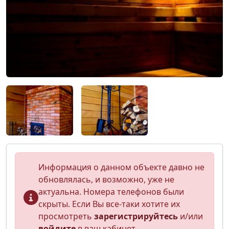
Информация о данном объекте давно не
обновлялась, и возможно, уже не
актуальна. Номера телефонов были
скрыты. Если Вы все-таки хотите их
просмотреть
зарегистрируйтесь
и/или
войдите
в ваш кабинет.