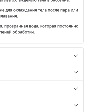
атива охлаждению тела в бассейне.
кже для охлаждения тела после пара или
плавания.
ая, прозрачная вода, которая постоянно
упеней обработки.