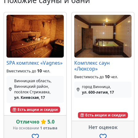
Похожие сауны и бани
SPA комплекс «Vagnes»
Комплекс саун
«Люксор»
10
Вместимость до
чел.
10
Вместимость до
чел.
Винницкая область,
Винницкий район,
город Винница,
посёлок Стрижавка,
ул. 600-летия, 17
ул. Киевская, 17
Есть акции и скидки
Есть акции и скидки
Отлично
5.0
Нет оценок
На основании
1 отзыва