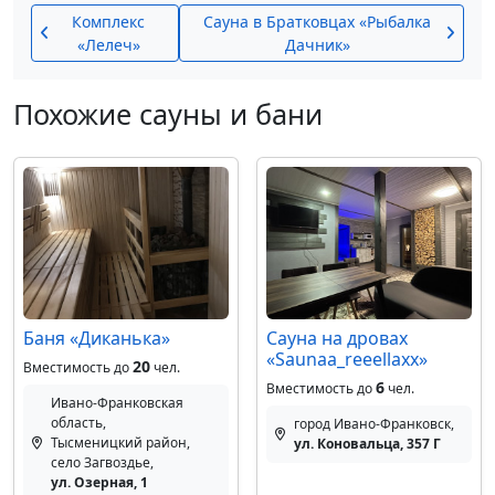
Комплекс
Сауна в Братковцах «Рыбалка
«Лелеч»
Дачник»
Похожие сауны и бани
Баня «Диканька»
Сауна на дровах
«Saunaa_reeellaxx»
20
Вместимость до
чел.
6
Вместимость до
чел.
Ивано-Франковская
область,
город Ивано-Франковск,
Тысменицкий район,
ул. Коновальца, 357 Г
село Загвоздье,
ул. Озерная, 1