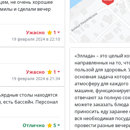
щем, не очень хорошее
 милы и сделали вечер
Ужасно
1
19 февраля 2024 в 22:10
«Эллада» – это целый к
направленных на то, ч
пользой для здоровья. 
Ужасно
1
основная задача котор
19 февраля 2024 в 21:34
атмосферу для каждого 
машине, функционирует
льярдные столы находятся
отвечают за полную со
, есть бассейн. Персонал
можете заказать блюда 
приносить еду заранее с
вся необходимая посуда
провести разные вечер
Отлично
5