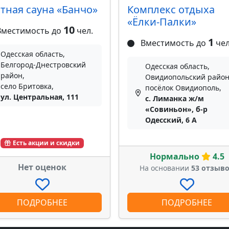
тная сауна «Банчо»
Комплекс отдыха
«Ёлки-Палки»
10
местимость до
чел.
1
Вместимость до
чел
Одесская область,
Белгород-Днестровский
Одесская область,
район,
Овидиопольский район
село Бритовка,
посёлок Овидиополь,
ул. Центральная, 111
с. Лиманка ж/м
«Совиньон», б-р
Одесский, 6 А
Есть акции и скидки
Нормально
4.5
Нет оценок
На основании
53 отзыв
ПОДРОБНЕЕ
ПОДРОБНЕЕ