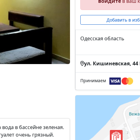
войдите
в ваш к
Добавить в из
Одесская область
ул. Кишиневская, 44 
Принимаем
 вода в бассейне зеленая.
туалет очень грязный.