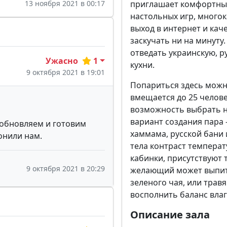
приглашает комфортны
13 ноября 2021 в 00:17
настольных игр, много
выход в интернет и кач
заскучать ни на минуту
отведать украинскую, р
Ужасно
1
кухни.
9 октября 2021 в 19:01
Попариться здесь можн
вмещается до 25 челове
возможность выбрать н
вариант создания пара –
 обновляем и готовим
хаммама, русской бани 
онили нам.
тела контраст темпера
кабинки, присутствуют 
9 октября 2021 в 20:29
желающий может выпит
зеленого чая, или трав
восполнить баланс влаг
Описание зала