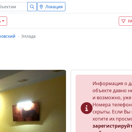
Локация
Ь
Р
ровский
Эллада
Информация о 
объекте давно н
и возможно, уже
Номера телефон
скрыты. Если Вы 
хотите их просм
зарегистрируй