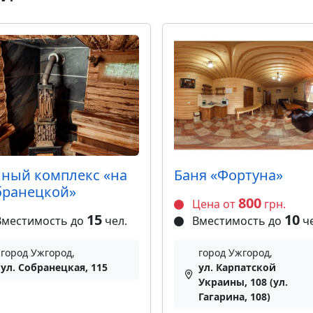
нный комплекс «на
Баня «Фортуна»
бранецкой»
800
Цена от
грн.
15
10
местимость до
чел.
Вместимость до
че
город Ужгород,
город Ужгород,
ул. Собранецкая, 115
ул. Карпатской
Украины, 108 (ул.
Гагарина, 108)