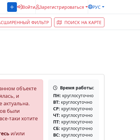
Войти
Зарегистрироваться
РУС
АСШИРЕННЫЙ ФИЛЬТР
ПОИСК НА КАРТЕ
Время работы:
анном объекте
ялась, и
ПН:
круглосуточно
ВТ:
круглосуточно
е актуальна.
СР:
круглосуточно
ов были
ЧТ:
круглосуточно
все-таки хотите
ПТ:
круглосуточно
СБ:
круглосуточно
тесь
и/или
ВС:
круглосуточно