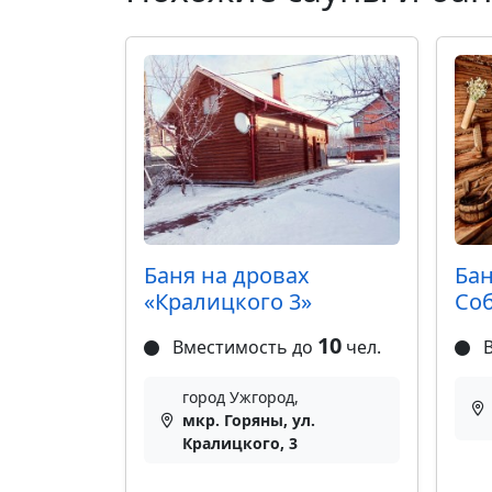
Баня на дровах
Ба
«Кралицкого 3»
Со
10
Вместимость до
чел.
В
город Ужгород,
мкр. Горяны, ул.
Кралицкого, 3