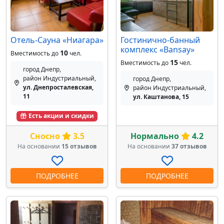
Отель-Сауна «Ниагара»
Гостинично-банный
комплекс «Bansay»
10
Вместимость до
чел.
15
Вместимость до
чел.
город Днепр,
район Индустриальный,
город Днепр,
ул. Днепросталевская,
район Индустриальный,
11
ул. Каштанова, 15
Есть акции и скидки
Сносно
3.5
Нормально
4.2
На основании
15 отзывов
На основании
37 отзывов
ПОДРОБНЕЕ
ПОДРОБНЕЕ