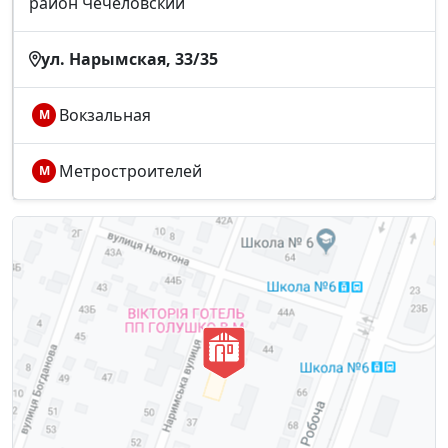
район Чечеловский
ул. Нарымская, 33/35
Вокзальная
М
Метростроителей
М