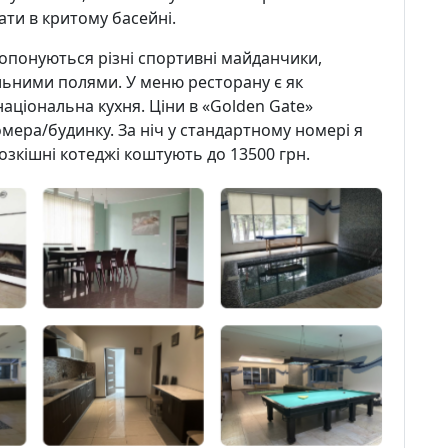
ати в критому басейні.
опонуються різні спортивні майданчики,
льними полями. У меню ресторану є як
рнаціональна кухня. Ціни в «Golden Gate»
омера/будинку. За ніч у стандартному номері я
розкішні котеджі коштують до 13500 грн.