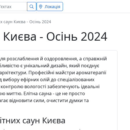
Локація
х саун Києва - Осінь 2024
 Києва - Осінь 2024
е для розслаблення й оздоровлення, а справжній
ливістю є унікальний дизайн, який поєднує
 архітектури. Професійні майстри ароматерапії
 вибору ефірних олій до спеціалізованих
та контролю вологості забезпечують ідеальні
 миттю. Елітна сауна - це не просто
агає відновити сили, очистити думки та
тних саун Києва