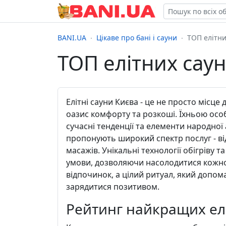
BANI.UA
Цікаве про бані і сауни
ТОП елітни
ТОП елітних саун
Елітні сауни Києва - це не просто місц
оазис комфорту та розкоші. Їхньою особ
сучасні тенденції та елементи народної
пропонують широкий спектр послуг - від
масажів. Унікальні технології обігріву 
умови, дозволяючи насолодитися кожною
відпочинок, а цілий ритуал, який допом
зарядитися позитивом.
Рейтинг найкращих елі