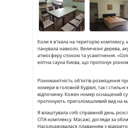
Коли я в'їхала на територію комплексу
панувала навколо. Величезні дерева, ак
атмосферу спокою та усамітнення. «Gold
елітна сауна Києва, що пропонує різнома
Різноманітність об'єктів розміщення пр
номери в головній будівлі, так і стильн
відпочинку. Кожен номер оснащений суч
пропонують приголомшливий вид на ма
Я влаштувала собі справжній день роз
СПА-комплексу. Масажі, догляди за облич
Насолоджувалася плаванням у відкрито