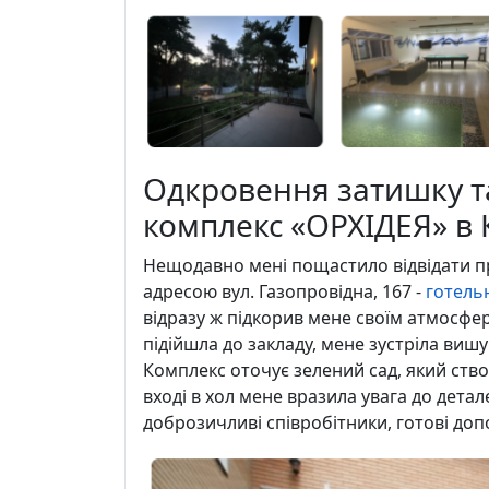
Одкровення затишку т
комплекс «ОРХІДЕЯ» в 
Нещодавно мені пощастило відвідати пре
адресою вул. Газопровідна, 167 -
готель
відразу ж підкорив мене своїм атмосфе
підійшла до закладу, мене зустріла вишу
Комплекс оточує зелений сад, який ств
вході в хол мене вразила увага до детал
доброзичливі співробітники, готові допо