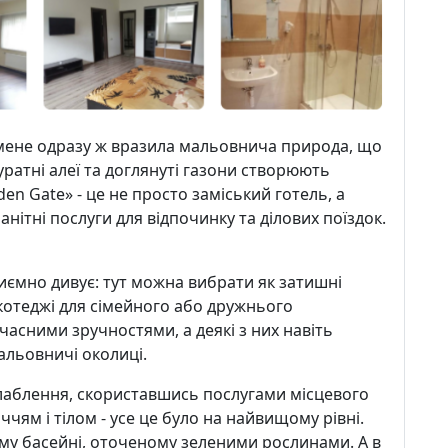
, мене одразу ж вразила мальовнича природа, що
уратні алеї та доглянуті газони створюють
en Gate» - це не просто заміський готель, а
нітні послуги для відпочинку та ділових поїздок.
иємно дивує: тут можна вибрати як затишні
і котеджі для сімейного або дружнього
асними зручностями, а деякі з них навіть
льовничі околиці.
слаблення, скориставшись послугами місцевого
чям і тілом - усе це було на найвищому рівні.
му басейні, оточеному зеленими рослинами. А в