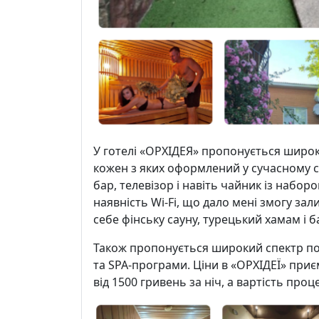
У готелі «ОРХІДЕЯ» пропонується широки
кожен з яких оформлений у сучасному сти
бар, телевізор і навіть чайник із набо
наявність Wi-Fi, що дало мені змогу за
себе фінську сауну, турецький хамам і 
Також пропонується широкий спектр пос
та SPA-програми. Ціни в «ОРХІДЕЇ» при
від 1500 гривень за ніч, а вартість проц