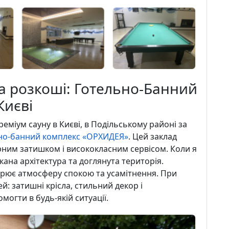
а розкоші: Готельно-Банний
Києві
міум сауну в Києві, в Подільському районі за
но-банний комплекс «ОРХИДЕЯ»
. Цей заклад
рним затишком і висококласним сервісом. Коли я
кана архітектура та доглянута територія.
орює атмосферу спокою та усамітнення. При
ей: затишні крісла, стильний декор і
могти в будь-якій ситуації.