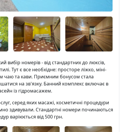
й вибір номерів - від стандартних до люксів,
лі. Тут є все необхідне: просторе ліжко, міні-
ром чаю та кави. Приємним бонусом стала
лишатися на зв'язку. Банний комплекс включає в
басейн із гідромасажем.
луг, серед яких масажі, косметичні процедури
ємно здивували. Стандартні номери починаються
едур варіюється від 500 грн.