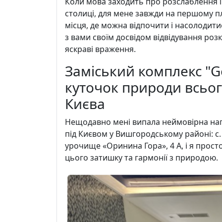
Коли мова заходить про розслаблення і
столиці, для мене завжди на першому пла
місця, де можна відпочити і насолодит
з вами своїм досвідом відвідування роз
яскраві враження.
Заміський комплекс "G
куточок природи всього
Києва
Нещодавно мені випала неймовірна наг
під Києвом у Вишгородському районі: с. 
урочище «Оринина Гора», 4 А, і я прост
цього затишку та гармонії з природою.