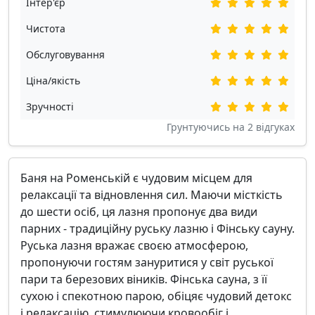
Інтер'єр
Чистота
Обслуговування
Ціна/якість
Зручності
Грунтуючись на
2
відгуках
Баня на Роменській є чудовим місцем для
релаксації та відновлення сил. Маючи місткість
до шести осіб, ця лазня пропонує два види
парних - традиційну руську лазню і Фінську сауну.
Руська лазня вражає своєю атмосферою,
пропонуючи гостям зануритися у світ руської
пари та березових віників. Фінська сауна, з її
сухою і спекотною парою, обіцяє чудовий детокс
і релаксацію, стимулюючи кровообіг і