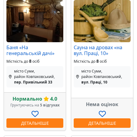
Баня «На
Сауна на дровах «на
генеральській дачі»
вул. Праці, 10»
8
8
Місткість до
осіб
Місткість до
осіб
місто Суми,
місто Суми,
район Ковпаковський,
район Ковпаковський,
пер. Привільний 33
вул. Праці, 10
Нормально
4.0
Нема оцінок
Грунтуючись на
5 відгуках
ДЕТАЛЬНІШЕ
ДЕТАЛЬНІШЕ