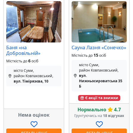
Баня «на
Сауна Лазня «Сонечко»
Добровільній»
15
Місткість до
осіб
6
Місткість до
осіб
місто Суми,
район Ковпаковський,
місто Суми,
вул.
район Ковпаковський,
Нижньосироватська 35
вул. Тімірязєва, 10
Б
Є акції та знижки
Нормально
4.7
Нема оцінок
Грунтуючись на
18 відгуках