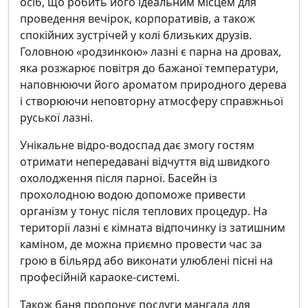
осіб, що робить його ідеальним місцем для
проведення вечірок, корпоративів, а також
спокійних зустрічей у колі близьких друзів.
Головною «родзинкою» лазні є парна на дровах,
яка розжарює повітря до бажаної температури,
наповнюючи його ароматом природного дерева
і створюючи неповторну атмосферу справжньої
руської лазні.
Унікальне відро-водоспад дає змогу гостям
отримати непередавані відчуття від швидкого
охолодження після парної. Басейн із
прохолодною водою допоможе привести
організм у тонус після теплових процедур. На
території лазні є кімната відпочинку із затишним
каміном, де можна приємно провести час за
грою в більярд або виконати улюблені пісні на
професійній караоке-системі.
Також баня пропонує послуги мангала для