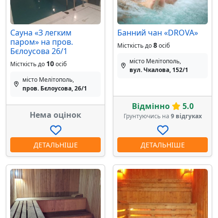
Сауна «З легким
Банний чан «DROVA»
паром» на пров.
8
Місткість до
осіб
Бєлоусова 26/1
місто Мелітополь,
10
Місткість до
осіб
вул. Чкалова, 152/1
місто Мелітополь,
пров. Бєлоусова, 26/1
Відмінно
5.0
Нема оцінок
Грунтуючись на
9 відгуках
ДЕТАЛЬНІШЕ
ДЕТАЛЬНІШЕ