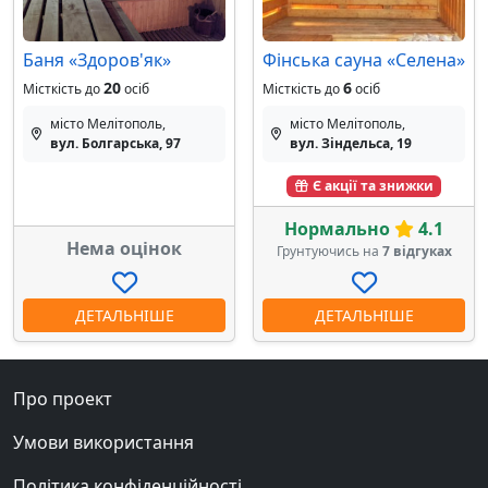
Баня «Здоров'як»
Фінська сауна «Селена»
20
6
Місткість до
осіб
Місткість до
осіб
місто Мелітополь,
місто Мелітополь,
вул. Болгарська, 97
вул. Зіндельса, 19
Є акції та знижки
Нормально
4.1
Нема оцінок
Грунтуючись на
7 відгуках
ДЕТАЛЬНІШЕ
ДЕТАЛЬНІШЕ
Про проект
Умови використання
Політика конфіденційності