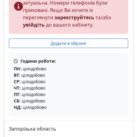
актуальна. Номери телефонів були
приховані. Якщо Ви хочете їх
переглянути
зареєструйтесь
та/або
увійдіть
до вашого кабінету.
Додати в обране
Години роботи:
ПН:
цілодобово
ВТ:
цілодобово
СР:
цілодобово
ЧТ:
цілодобово
ПТ:
цілодобово
СБ:
цілодобово
НД:
цілодобово
Запорізька область