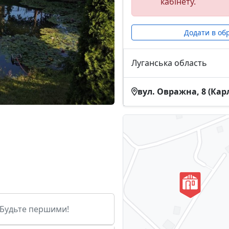
кабінету.
Додати в об
Луганська область
вул. Овражна, 8 (Кар
. Будьте першими!