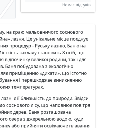
Немає відгуків
уму, на краю мальовничого соснового
йна» лазня. Це унікальне місце поєднує
анних процедур - Руську лазню, Баню на
Місткість закладу становить 8 осіб, що
ля відпочинку великої родини, так і для
ів. Баня побудована з екологічно
оляє приміщенню «дихати», що істотно
бування і перешкоджає виникненню
оких температурах.
азні є її близькість до природи. Звідси
 до соснового лісу, що наповнює повітря
ойних дерев. Баня розташована
шого озера з джерельною водою, куди
лянку або прийняти освіжаюче плавання