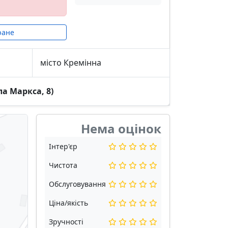
ране
місто Кремінна
ла Маркса, 8)
Нема оцінок
Інтер'єр
Чистота
Обслуговування
Ціна/якість
Зручності