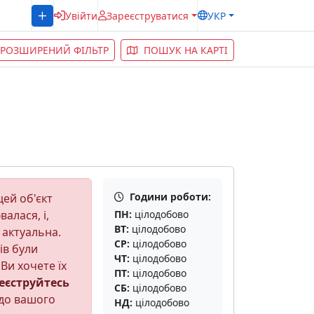
Увійти
Зареєструватися
УКР
РОЗШИРЕНИЙ ФІЛЬТР
ПОШУК НА КАРТІ
Години роботи:
ей об'єкт
алася, і,
ПН:
цілодобово
ВТ:
цілодобово
 актуальна.
СР:
цілодобово
ів були
ЧТ:
цілодобово
Ви хочете їх
ПТ:
цілодобово
еєструйтесь
СБ:
цілодобово
до вашого
НД:
цілодобово