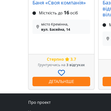
Баня «Своя компанія»
Баз
від
16
Місткість до
осіб
віл
місто Кремінна,
М
вул. Басейна, 14
Стерпно
3.7
Грунтуючись на
3 відгуках
ДЕТАЛЬНІШЕ
Про проект