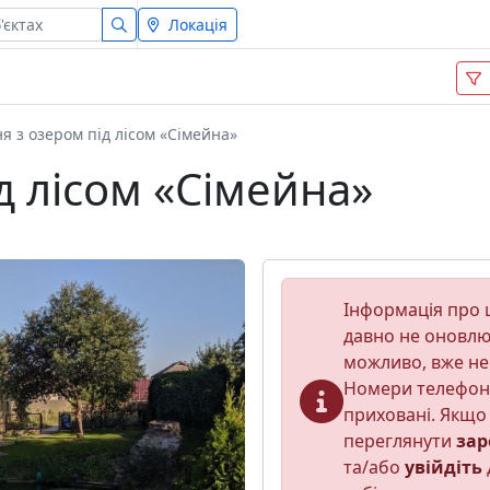
Локація
я з озером під лісом «Сімейна»
д лісом «Сімейна»
Інформація про ц
давно не оновлюв
можливо, вже не
Номери телефон
приховані. Якщо 
переглянути
зар
та/або
увійдіть