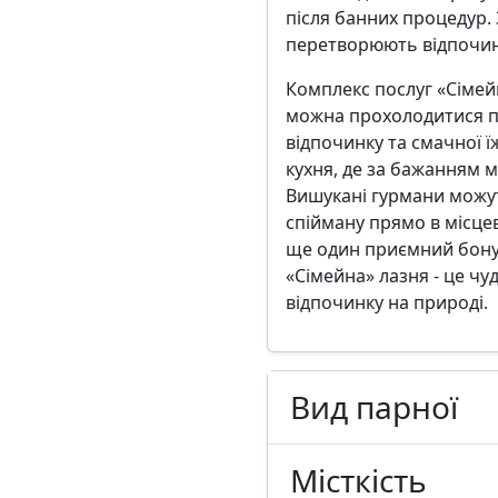
після банних процедур.
перетворюють відпочин
Комплекс послуг «Сімейн
можна прохолодитися п
відпочинку та смачної ї
кухня, де за бажанням 
Вишукані гурмани можут
спійману прямо в місцев
ще один приємний бонус 
«Сімейна» лазня - це чу
відпочинку на природі.
Вид парної
Місткість