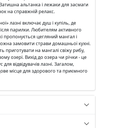
 Затишна альтанка і лежаки для засмаги
ок на справжній релакс.
ої» лазні включає душ і купіль, де
ісля парилки. Любителям активного
жі пропонується цегляний мангал і
можна замовити страви домашньої кухні.
ь приготувати на мангалі свіжу рибу,
ому озері. Вихід до озера чи річки - це
для відвідувачів лазні. Загалом,
дове місце для здорового та приємного