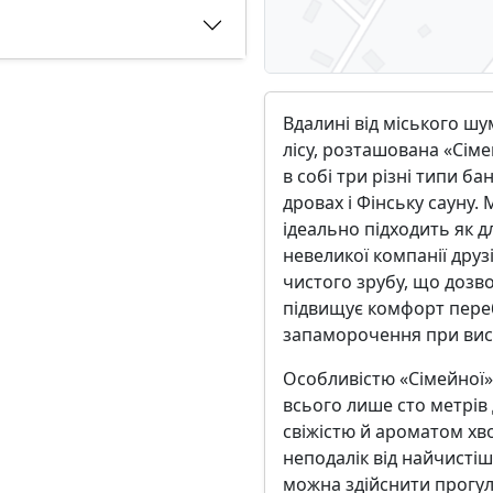
Вдалині від міського ш
лісу, розташована «Сіме
в собі три різні типи б
дровах і Фінську сауну. 
ідеально підходить як д
невеликої компанії друз
чистого зрубу, що дозв
підвищує комфорт пере
запаморочення при вис
Особливістю «Сімейної» л
всього лише сто метрів
свіжістю й ароматом хв
неподалік від найчисті
можна здійснити прогу