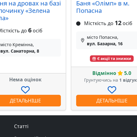
ня на дровах на базі
Баня «Олімп» в м.
починку «Зелена
Попасна
ла»
12
Місткість до
осіб
6
істкість до
осіб
місто Попасна,
вул. Базарна, 16
місто Кремінна,
вул. Санаторна, 8
Є акції та знижки
Відмінно
5.0
Нема оцінок
Грунтуючись на
1 відгу
ДЕТАЛЬНІШЕ
ДЕТАЛЬНІШЕ
Статті