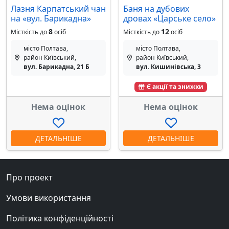
Лазня Карпатський чан
Баня на дубових
на «вул. Барикадна»
дровах «Царське село»
8
12
Місткість до
осіб
Місткість до
осіб
місто Полтава,
місто Полтава,
район Київський,
район Київський,
вул. Барикадна, 21 Б
вул. Кишинівська, 3
Є акції та знижки
Нема оцінок
Нема оцінок
ДЕТАЛЬНІШЕ
ДЕТАЛЬНІШЕ
Про проект
Умови використання
Політика конфіденційності