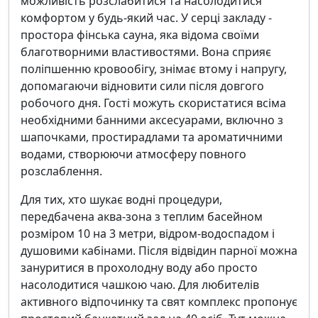
можливість розслабитися та насолодитися
комфортом у будь-який час. У серці закладу -
простора фінська сауна, яка відома своїми
благотворними властивостями. Вона сприяє
поліпшенню кровообігу, знімає втому і напругу,
допомагаючи відновити сили після довгого
робочого дня. Гості можуть скористатися всіма
необхідними банними аксесуарами, включно з
шапочками, простирадлами та ароматичними
водами, створюючи атмосферу повного
розслаблення.
Для тих, хто шукає водні процедури,
передбачена аква-зона з теплим басейном
розміром 10 на 3 метри, відром-водоспадом і
душовими кабінами. Після відвідин парної можна
зануритися в прохолодну воду або просто
насолодитися чашкою чаю. Для любителів
активного відпочинку та свят комплекс пропонує