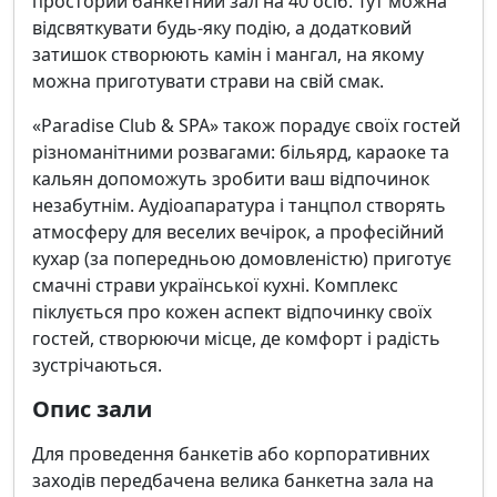
просторий банкетний зал на 40 осіб. Тут можна
відсвяткувати будь-яку подію, а додатковий
затишок створюють камін і мангал, на якому
можна приготувати страви на свій смак.
«Paradise Club & SPA» також порадує своїх гостей
різноманітними розвагами: більярд, караоке та
кальян допоможуть зробити ваш відпочинок
незабутнім. Аудіоапаратура і танцпол створять
атмосферу для веселих вечірок, а професійний
кухар (за попередньою домовленістю) приготує
смачні страви української кухні. Комплекс
піклується про кожен аспект відпочинку своїх
гостей, створюючи місце, де комфорт і радість
зустрічаються.
Опис зали
Для проведення банкетів або корпоративних
заходів передбачена велика банкетна зала на