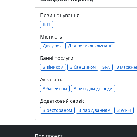
Позиціонування
ВІП
Місткість
Для двох
Для великої компанії
Банні послуги
З віником
З банщиком
SPA
З масаже
Аква зона
З басейном
З виходом до води
Додатковий сервіс
З рестораном
З паркуванням
З Wi-Fi
Про проект