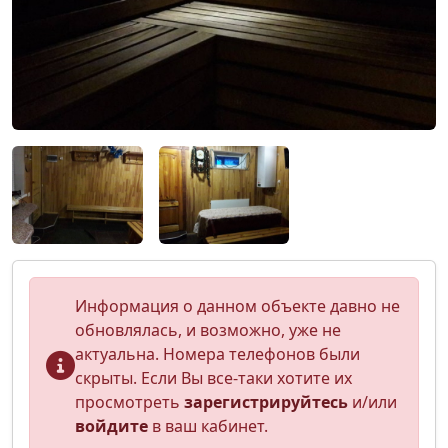
Информация о данном объекте давно не
обновлялась, и возможно, уже не
актуальна. Номера телефонов были
скрыты. Если Вы все-таки хотите их
просмотреть
зарегистрируйтесь
и/или
войдите
в ваш кабинет.