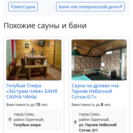
ЭлитСауна
Баня «На генеральской даче»
Похожие сауны и бани
Голубые Озера
Сауна на дровах «на
«Экстрим пляж» БАНЯ
Героев Небесной
САУНА ЧАНЫ
Сотни 6/1»
15
8
Вместимость до
чел.
Вместимость до
чел.
город Сумы,
город Сумы,
район Заречный,
район Заречный,
Голубые озера
ул. Героев Небесной
Сотни, 6/1