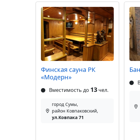
Финская сауна РК
Бан
«Модерн»
В
13
Вместимость до
чел.
город Сумы,
район Ковпаковский,
ул.Ковпака 71