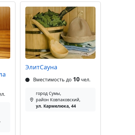
ЭлитСауна
ла
10
Вместимость до
чел.
город Сумы,
л.
район Ковпаковский,
ул. Кармелюка, 44
,