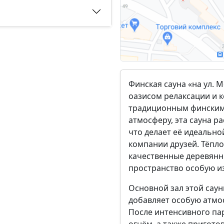
Финская сауна «на ул. 
оазисом релаксации и к
традиционным финским
атмосферу, эта сауна р
что делает её идеальн
компании друзей. Тёпл
качественные деревянн
пространство особую из
Основной зал этой сау
добавляет особую атмос
После интенсивного па
огнём, а также пригото