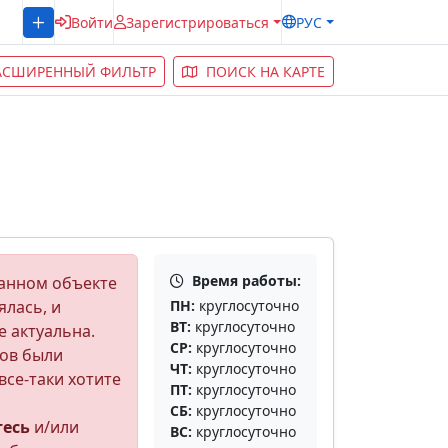
Войти
Зарегистрироваться
РУС
АСШИРЕННЫЙ ФИЛЬТР
ПОИСК НА КАРТЕ
Время работы:
анном объекте
ялась, и
ПН:
круглосуточно
ВТ:
круглосуточно
е актуальна.
СР:
круглосуточно
ов были
ЧТ:
круглосуточно
все-таки хотите
ПТ:
круглосуточно
СБ:
круглосуточно
тесь
и/или
ВС:
круглосуточно