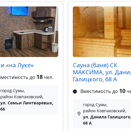
и «на Луке»
Сауна (баня) СК
МАКСИМА, ул. Дани
18
местимость до
чел.
Галицкого, 68 А
10
город Сумы,
Вместимость до
че
район Ковпаковский,
ул. Семьи Линтваревых,
город Сумы,
66
район Ковпаковский,
ул. Данила Галицкого
68 А