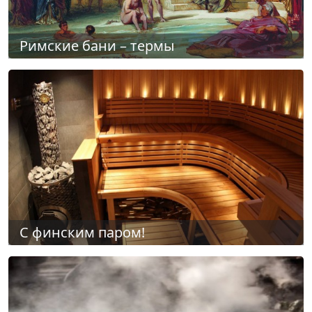
Римские бани – термы
С финским паром!