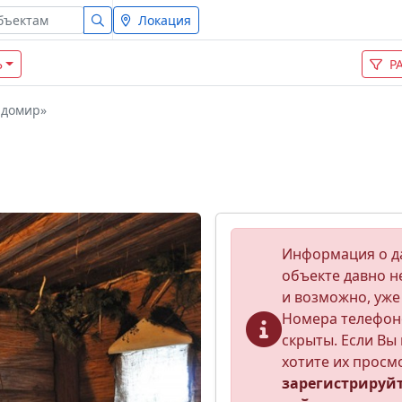
Локация
Ь
Р
адомир»
Информация о 
объекте давно н
и возможно, уже
Номера телефон
скрыты. Если Вы 
хотите их просм
зарегистрируй