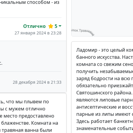
уникальным способом - из
Отлично
5
27 января 2024 в 23:28
Ладомир - это целый к
банного искусства. Нас
.
комната со свежим сено
получить незабываемые
заряд бодрости на всю
28 декабря 2024 в 21:33
обязательно приезжайт
Святошинского района
являются липовые парн
ь, что мы плывем по
антисептические и восс
Мы с мужем отлично
парные из липы имеют 
е место предоставлено
Здесь работает банкетн
 блаженстве. Комната на
знаменательные событи
и травяная ванна были