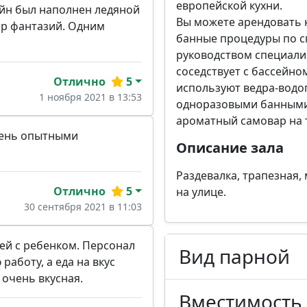
европейской кухни.
йн был наполнен ледяной
Вы можете арендовать к
ир фантазий. Одним
банные процедуры по 
руководством специали
соседствует с бассейно
Отлично
5
используют ведра-водоп
1 ноября 2021 в 13:53
одноразовыми банными 
ароматный самовар на 
чень опытными
Описание зала
Раздевалка, трапезная, 
Отлично
5
на улице.
30 сентября 2021 в 11:03
ей с ребенком. Персонал
Вид парной
аботу, а еда на вкус
 очень вкусная.
Вместимость