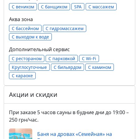
С веником
С банщиком
SPA
С массажем
Аква зона
С бассейном
С гидромассажем
С выходом к воде
Дополнительный сервис
С рестораном
С парковкой
С Wi-Fi
Круглосуточные
С бильярдом
С камином
С караоке
Акции и скидки
При заказе 5 часов сауны в будние дни до 19:00 –
250 грн/час.
Баня на дровах «Семейная» на