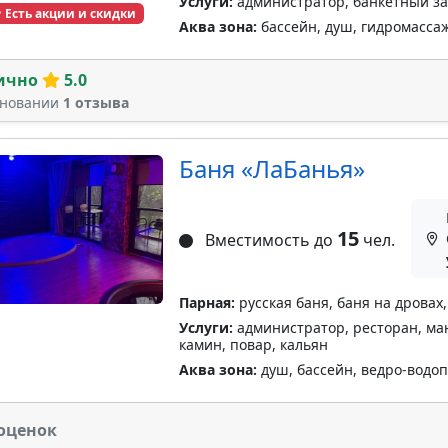
Услуги:
администратор, банкетный за
Есть акции и скидки
Аква зона:
бассейн, душ, гидромасса
ично
5.0
сновании
1 отзыва
Баня «ЛаБанья»
15
Вместимость до
чел.
Парная:
русская баня, баня на дровах,
Услуги:
администратор, ресторан, манг
камин, повар, кальян
Аква зона:
душ, бассейн, ведро-водо
оценок