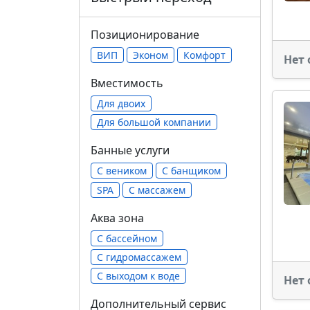
Позиционирование
ВИП
Эконом
Комфорт
Нет 
Вместимость
Для двоих
Для большой компании
Банные услуги
С веником
С банщиком
SPA
С массажем
Аква зона
С бассейном
С гидромассажем
С выходом к воде
Нет 
Дополнительный сервис