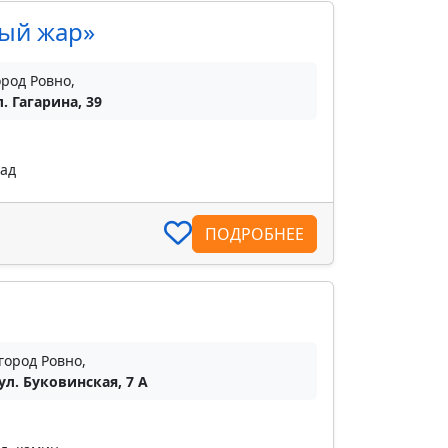
рый жар»
ород Ровно,
л. Гагарина, 39
пад
ПОДРОБНЕЕ
город Ровно,
ул. Буковинская, 7 А