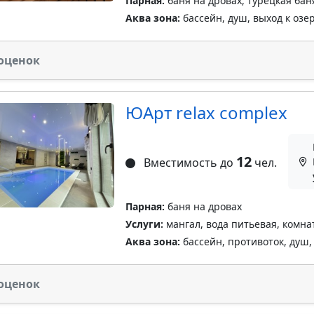
Парная:
баня на дровах, турецкая бан
Аква зона:
бассейн, душ, выход к озер
оценок
ЮАрт relax complex
12
Вместимость до
чел.
Парная:
баня на дровах
Услуги:
мангал, вода питьевая, комна
Аква зона:
бассейн, противоток, душ,
оценок