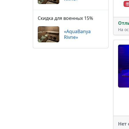
Скидка для военных 15%
Отл
На о
«AquaBanya
Rivne»
Нет 