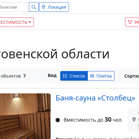
Локация
ЕСТИМОСТЬ
Р
Ровенской области
Вид
 объектов
7
Список
Плитка
Сорти
Баня-сауна «Столбец»
30
Вместимость до
чел.