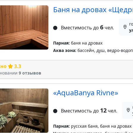
Баня на дровах «Щед
г
6
Вместимость до
чел.
у
Парная:
баня на дровах
Аква зона:
бассейн, душ, ведро-водо
сно
3.3
сновании
9 отзывов
«AquaBanya Rivne»
12
Вместимость до
чел.
Парная:
русская баня, баня на дровах