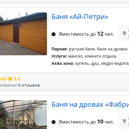
Баня «Ай-Петри»
12
Вместимость до
чел.
Парная:
русская баня, баня на дровах
Услуги:
мангал, комната отдыха
Аква зона:
купель, душ, ведро-водопа
сно
3.2
сновании
9 отзывов
Баня на дровах «Фабр
10
Вместимость до
чел.