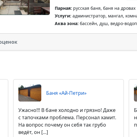
Парная:
русская баня, баня на дровах
Услуги:
администратор, мангал, комна
Аква зона:
бассейн, душ, ведро-водо
оценок
Баня «Ай-Петри»
Ужасно!!! В бане холодно и грязно! Даже
Б
с тапочками проблема. Персонал хамит.
н
На вопрос почему он себя так грубо
п
ведёт, он [...]