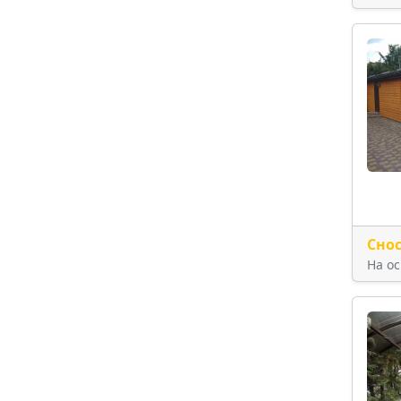
Сно
На о