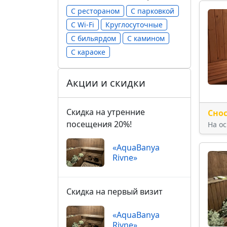
С рестораном
С парковкой
С Wi-Fi
Круглосуточные
С бильярдом
С камином
С караоке
Акции и скидки
Скидка на утренние
Сно
посещения 20%!
На о
«AquaBanya
Rivne»
Скидка на первый визит
«AquaBanya
Rivne»