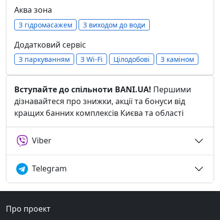
Аква зона
З гідромасажем
З виходом до води
Додатковий сервіс
З паркуванням
З Wi-Fi
Цілодобові
З каміном
Вступайте до спільноти BANI.UA!
Першими
дізнавайтеся про знижки, акції та бонуси від
кращих банних комплексів Києва та області
Viber
Telegram
Про проект