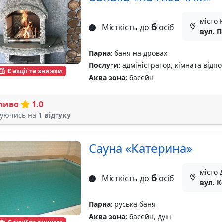
місто 
6
Місткість до
осіб
вул. П
Парна:
баня на дровах
Послуги:
адміністратор, кімната відп
Є акції та знижки
Аква зона:
басейн
ливо
1.0
туючись на
1 відгуку
Сауна «Катерина»
місто 
6
Місткість до
осіб
вул. 
Парна:
руська баня
Аква зона:
басейн, душ