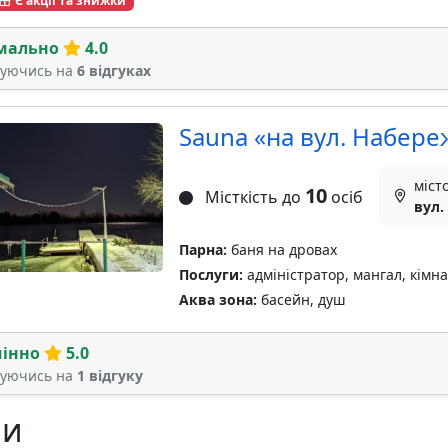
Є акції та знижки
мально
4.0
туючись на
6 відгуках
Sauna «на вул. Набере
міст
10
Місткість до
осіб
вул.
Парна:
баня на дровах
Послуги:
адміністратор, мангал, кімн
Аква зона:
басейн, душ
мінно
5.0
туючись на
1 відгуку
ни