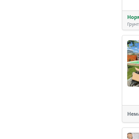
Нор
Грун
Нем