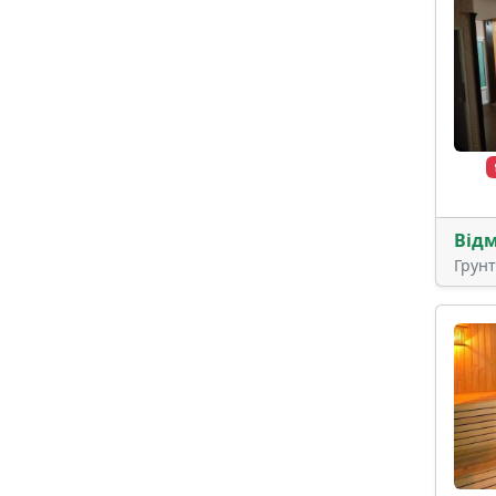
Від
Грун