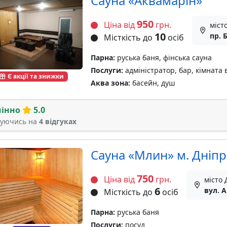
Сауна «Аквамарін»
950
Ціна від
грн.
міст
10
пр. 
Місткість до
осіб
Парна:
руська баня, фінська сауна
Послуги:
адміністратор, бар, кімната 
Є акції та знижки
Аква зона:
басейн, душ
мінно
5.0
туючись на
4 відгуках
Сауна «Млин» м. Дніп
750
Ціна від
грн.
місто
6
вул. А
Місткість до
осіб
Парна:
руська баня
Послуги:
посуд