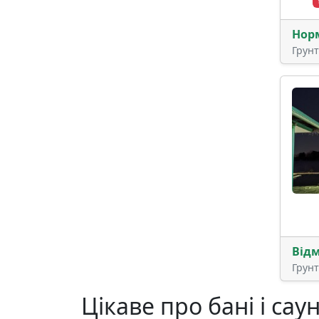
Нор
Грун
Від
Грун
Цікаве про бані і сау