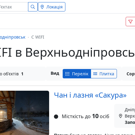
Локація
одніпровськ
С WIFI
WIFI в Верхньодніпровс
Вид
о об'єктів
1
Перелік
Плитка
Сор
Чан і лазня «Сакура»
Дніп
10
Місткість до
осіб
Верх
Запо