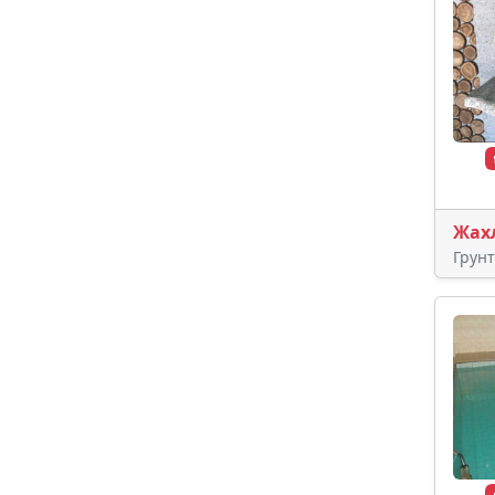
Жах
Грун