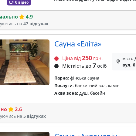
Є відео
мально
4.9
туючись на
47 відгуках
Сауна «Еліта»
250
Ціна від
грн.
місто 
7
вул. Я
Місткість до
осіб
Парна:
фінська сауна
Послуги:
банкетний зал, камін
Аква зона:
душ, басейн
ано
2.6
туючись на
5 відгуках