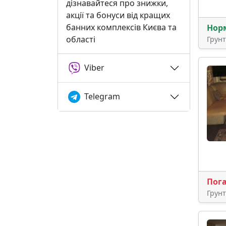
дізнавайтеся про знижки,
акції та бонуси від кращих
банних комплексів Києва та
Нор
області
Грун
Viber
Telegram
Пог
Грун