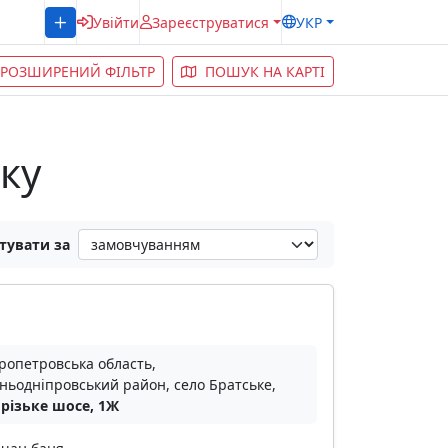
Увійти
Зареєструватися
УКР
РОЗШИРЕНИЙ ФІЛЬТР
ПОШУК НА КАРТІ
ьку
тувати за
ропетровська область,
ньодніпровський район, село Братське,
різьке шосе, 1Ж