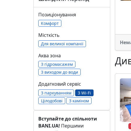
Позиціонування
Комфорт
Місткість
Нем
Для великої компанії
Аква зона
Див
З гідромасажем
З виходом до води
Додатковий сервіс
З паркуванням
З Wi-Fi
Цілодобові
З каміном
Вступайте до спільноти
BANI.UA!
Першими