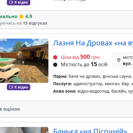
Є відео
мально
4.9
туючись на
15 відгуках
Лазня На Дровах «на в
500
Ціна від
грн.
міст
15
вул.
Місткість до
осіб
Парна:
баня на дровах, фінська сауна,
Послуги:
адміністратор, мангал, бар, 
Є відео
Аква зона:
відро-водоспад, басейн, к
а оцінок
Банька «на Пісочній»