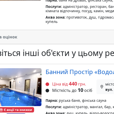
Парна:
баня на дровах, фінська сауна,
Послуги:
адміністратор, ресторан, бан
кімната відпочинку, посуд, камін, ме
Аква зона:
противоток, душ, гідромаса
купель
а оцінок
іться інші об'єкти у цьому ре
Банний Простір «Водо
440
Ціна від
грн.
міст
10
вул.
Місткість до
осіб
Парна:
руська баня, фінська сауна
Послуги:
адміністратор, мангал, бар, 
Є акції та знижки
Аква зона:
душ, купель, відро-водоспа