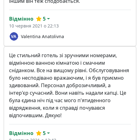
іншим він теж сподобається.
Відмінно
5
10 червня 2021 о 22:13
Valentina Anatolivna
Це стильний готель зі зручними номерами,
відмінною ванною кімнатою і смачним
сніданком. Все на вищому рівні. Обслуговування
було несподівано вражаючим, і я був приємно
здивований. Персонал доброзичливий, а
інтер'єр сучасний. Вони навіть надали капці. Це
була єдина ніч під час мого п'ятиденного
відрядження, коли я справді почувався
відпочившим. Дякую!
Відмінно
5