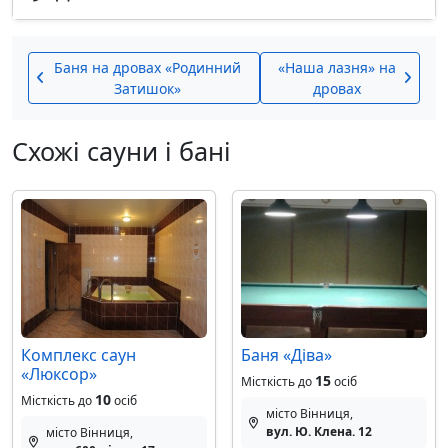
Баня на дровах «Родинний
«Наша лазня» на
Затишок»
дровах
Схожі сауни і бані
Комплекс саун
Баня «Дiва»
«Люксор»
15
Місткість до
осіб
10
Місткість до
осіб
місто Вінниця,
вул. Ю. Клена. 12
місто Вінниця,