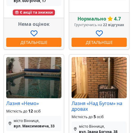
вул. 600-річчя, 17
Є акції та знижки
Нормально
4.7
Нема оцінок
Грунтуючись на
22 відгуках
ДЕТАЛЬНІШЕ
ДЕТАЛЬНІШЕ
Лазня «Немо»
Лазня «Над Бугом» на
дровах
12
Місткість до
осіб
5
Місткість до
осіб
місто Вінниця,
вул. Максимовича, 33
місто Вінниця,
вул. Івана Богуна, 38