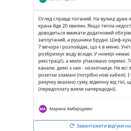
Огляд справді поганий. На вулиці дуже х
крана йде 20 хвилин. Якщо тепла недос
доводиться вмикати додатковий обігрів
заплутаний, а рушники брудні. Шеф-куха
7 вечора і розповідає, що є в меню. Уніт
розбризкує воду всюди. У номері немає ф
реєстрації), а мило упаковано окремо. Т
канали, деякі з них - нісенітниця. Не вс
розетки зламані (потрібні нові кабелі). 
рахунку вказано суму, відмінну від тієї,
(передоплату взяли напередодні).
Марина Амбарцумян
Завантажити відгуки на