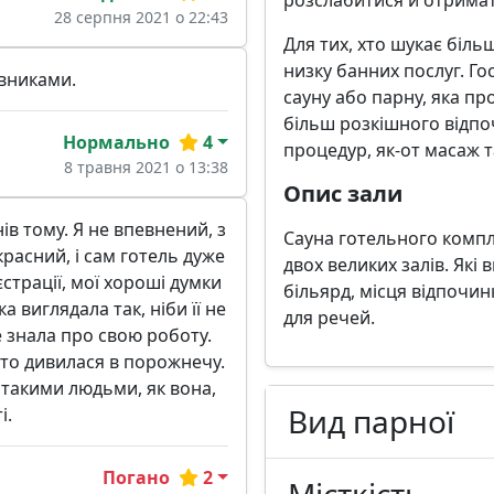
28 серпня 2021 о 22:43
Для тих, хто шукає біль
низку банних послуг. Го
вниками.
сауну або парну, яка про
більш розкішного відпо
Нормально
4
процедур, як-от масаж 
8 травня 2021 о 13:38
Опис зали
нів тому. Я не впевнений, з
Сауна готельного компле
красний, і сам готель дуже
двох великих залів. Які
єстрації, мої хороші думки
більярд, місця відпочинк
а виглядала так, ніби її не
для речей.
не знала про свою роботу.
сто дивилася в порожнечу.
з такими людьми, як вона,
Вид парної
і.
Погано
2
Місткість