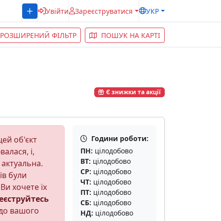
Увійти
Зареєструватися
УКР
РОЗШИРЕНИЙ ФІЛЬТР
ПОШУК НА КАРТІ
Є знижки та акції
Години роботи:
ей об'єкт
алася, і,
ПН:
цілодобово
ВТ:
цілодобово
 актуальна.
СР:
цілодобово
ів були
ЧТ:
цілодобово
Ви хочете їх
ПТ:
цілодобово
еєструйтесь
СБ:
цілодобово
до вашого
НД:
цілодобово