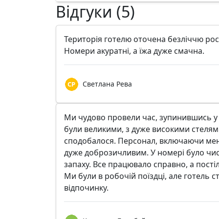
Відгуки (5)
Територія готелю оточена безліччю росл
Номери акуратні, а їжа дуже смачна.
Светлана Рева
Ми чудово провели час, зупинившись у 
були великими, з дуже високими стелям
сподобалося. Персонал, включаючи мен
дуже доброзичливим. У номері було чис
запаху. Все працювало справно, а пості
Ми були в робочій поїздці, але готель с
відпочинку.