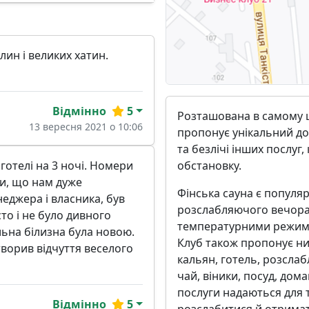
ин і великих хатин.
Відмінно
5
Розташована в самому це
13 вересня 2021 о 10:06
пропонує унікальний дос
та безлічі інших послуг
обстановку.
готелі на 3 ночі. Номери
и, що нам дуже
Фінська сауна є популя
еджера і власника, був
розслабляючого вечора
то і не було дивного
температурними режима
льна білизна була новою.
Клуб також пропонує низ
творив відчуття веселого
кальян, готель, розсла
чай, віники, посуд, дома
послуги надаються для 
Відмінно
5
розслабитися й отримат