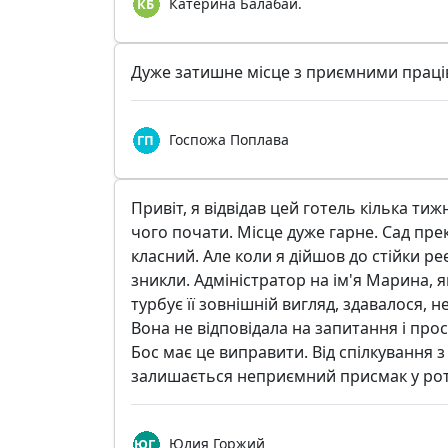
Катерина Балабай.
Дуже затишне місце з приємними праці
Госпожа Поплава
Привіт, я відвідав цей готель кілька тиж
чого почати. Місце дуже гарне. Сад пре
класний. Але коли я дійшов до стійки ре
зникли. Адміністратор на ім'я Марина, як
турбує її зовнішній вигляд, здавалося, 
Вона не відповідала на запитання і про
Бос має це виправити. Від спілкування 
залишається неприємний присмак у рот
Юлия Горжий