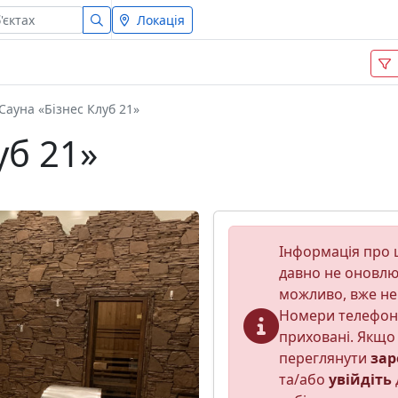
Локація
Сауна «Бізнес Клуб 21»
уб 21»
Інформація про ц
давно не оновлюв
можливо, вже не
Номери телефон
приховані. Якщо 
переглянути
зар
та/або
увійдіть