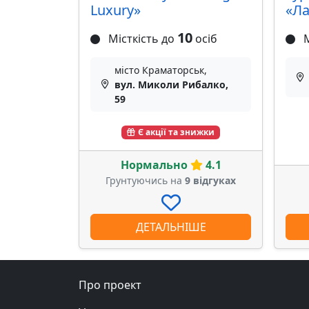
Luxury»
«Ла
10
Місткість до
осіб
М
місто Краматорськ,
вул. Миколи Рибалко,
59
Є акції та знижки
Нормально
4.1
Грунтуючись на
9 відгуках
ДЕТАЛЬНІШЕ
Про проект