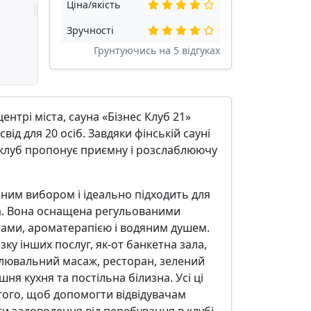
Ціна/якість
Зручності
Грунтуючись на
5
відгуках
нтрі міста, сауна «Бізнес Клуб 21»
від для 20 осіб. Завдяки фінській сауні
, клуб пропонує приємну і розслаблюючу
рним вибором і ідеально підходить для
. Вона оснащена регульованими
ми, ароматерапією і водяним душем.
ку інших послуг, як-от банкетна зала,
блювальний масаж, ресторан, зелений
шня кухня та постільна білизна. Усі ці
того, щоб допомогти відвідувачам
и задоволення від перебування в клубі.