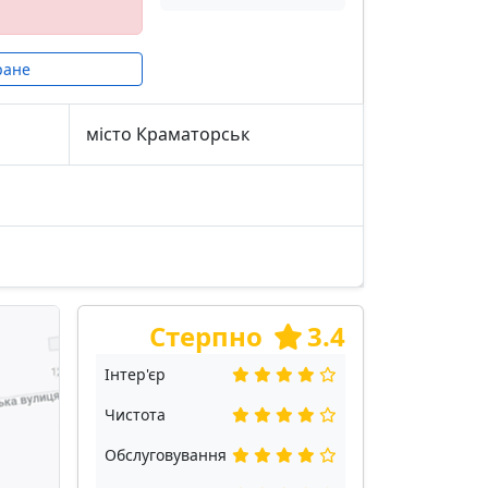
ране
місто Краматорськ
Стерпно
3.4
Інтер'єр
Чистота
Обслуговування