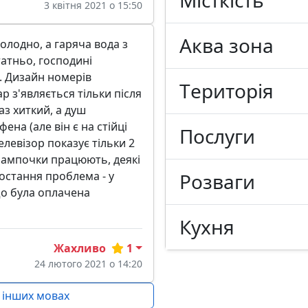
3 квітня 2021 о 15:50
Аква зона
олодно, а гаряча вода з
татньо, господині
. Дизайн номерів
Tериторія
р з'являється тільки після
аз хиткий, а душ
ена (але він є на стійці
Послуги
елевізор показує тільки 2
і лампочки працюють, деякі
Розваги
І остання проблема - у
 що була оплачена
Кухня
Жахливо
1
24 лютого 2021 о 14:20
 інших мовах