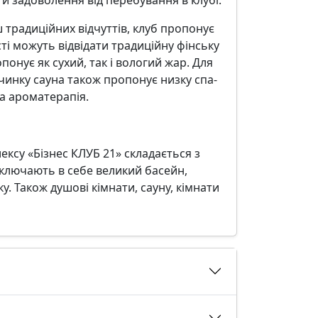
ш традиційних відчуттів, клуб пропонує
сті можуть відвідати традиційну фінську
понує як сухий, так і вологий жар. Для
чинку сауна також пропонує низку спа-
та ароматерапія.
ксу «Бізнес КЛУБ 21» складається з
 включають в себе великий басейн,
у. Також душові кімнати, сауну, кімнати