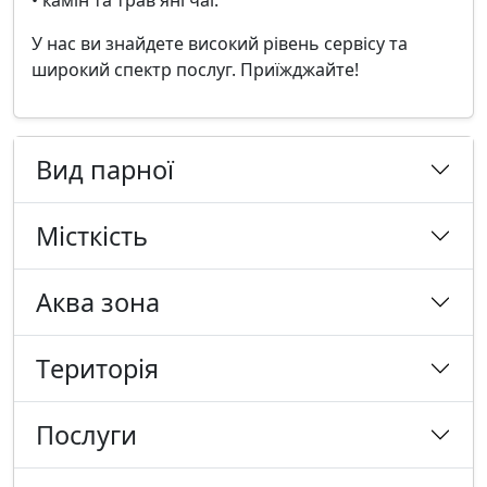
• камін та трав'яні чаї.
У нас ви знайдете високий рівень сервісу та
широкий спектр послуг. Приїжджайте!
Вид парної
Місткість
Аква зона
Tериторія
Послуги