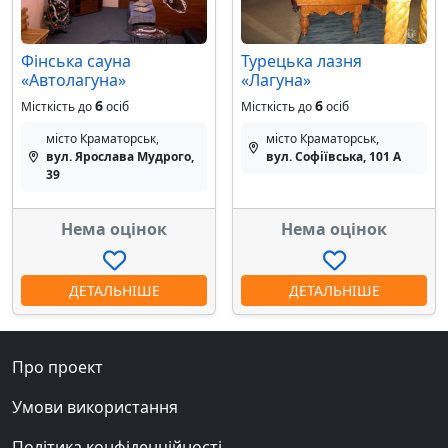
Фінська сауна
Турецька лазня
«Автолагуна»
«Лагуна»
6
6
Місткість до
осіб
Місткість до
осіб
місто Краматорськ,
місто Краматорськ,
вул. Ярослава Мудрого,
вул. Софіївська, 101 А
39
Нема оцінок
Нема оцінок
ДЕТАЛЬНІШЕ
ДЕТАЛЬНІШЕ
Про проект
Умови використання
Політика конфіденційності