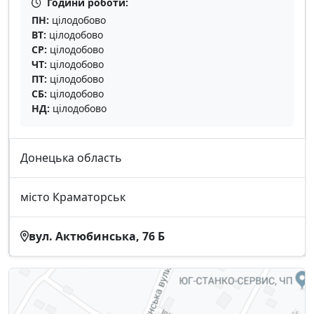
Години роботи:
ПН:
цілодобово
ВТ:
цілодобово
СР:
цілодобово
ЧТ:
цілодобово
ПТ:
цілодобово
СБ:
цілодобово
НД:
цілодобово
Донецька область
місто Краматорськ
вул. Актюбинська, 76 Б