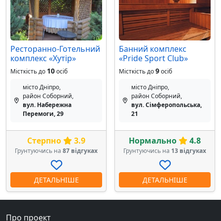
Ресторанно-Готельний
Банний комплекс
комплекс «Хутір»
«Pride Sport Club»
10
9
Місткість до
осіб
Місткість до
осіб
місто Дніпро,
місто Дніпро,
район Соборний,
район Соборний,
вул. Набережна
вул. Сімферопольська,
Перемоги, 29
21
Стерпно
3.9
Нормально
4.8
Грунтуючись на
87 відгуках
Грунтуючись на
13 відгуках
ДЕТАЛЬНІШЕ
ДЕТАЛЬНІШЕ
Про проект