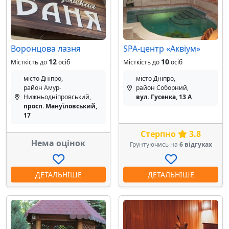
Воронцова лазня
SPA-центр «Аквіум»
12
10
Місткість до
осіб
Місткість до
осіб
місто Дніпро,
місто Дніпро,
район Амур-
район Соборний,
Нижньодніпровський,
вул. Гусенка, 13 А
просп. Мануїловський,
17
Стерпно
3.8
Нема оцінок
Грунтуючись на
6 відгуках
ДЕТАЛЬНІШЕ
ДЕТАЛЬНІШЕ