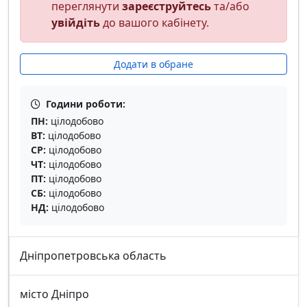
переглянути
зареєструйтесь
та/або
увійдіть
до вашого кабінету.
Додати в обране
Години роботи:
ПН:
цілодобово
ВТ:
цілодобово
СР:
цілодобово
ЧТ:
цілодобово
ПТ:
цілодобово
СБ:
цілодобово
НД:
цілодобово
Дніпропетровська область
місто Дніпро