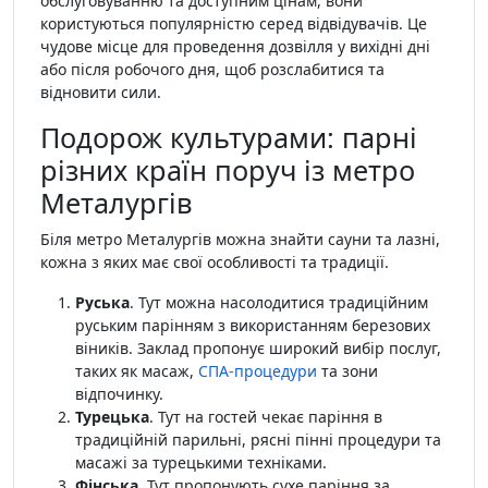
обслуговуванню та доступним цінам, вони
користуються популярністю серед відвідувачів. Це
чудове місце для проведення дозвілля у вихідні дні
або після робочого дня, щоб розслабитися та
відновити сили.
Подорож культурами: парні
різних країн поруч із метро
Металургів
Біля метро Металургів можна знайти сауни та лазні,
кожна з яких має свої особливості та традиції.
Руська
. Тут можна насолодитися традиційним
руським парінням з використанням березових
віників. Заклад пропонує широкий вибір послуг,
таких як масаж,
СПА-процедури
та зони
відпочинку.
Турецька
. Тут на гостей чекає паріння в
традиційній парильні, рясні пінні процедури та
масажі за турецькими техніками.
Фінська
. Тут пропонують сухе паріння за