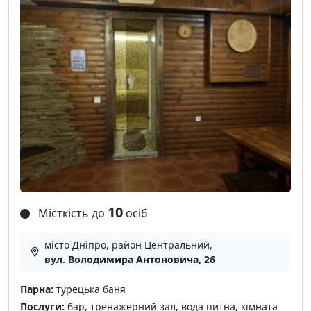
10
Місткість до
осіб
місто Дніпро, район Центральний,
вул. Володимира Антоновича, 26
Парна:
турецька баня
Послуги:
бар, тренажерний зал, вода питна, кімната