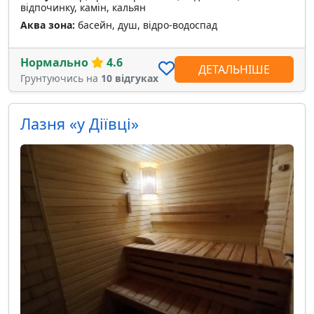
відпочинку, камін, кальян
Аква зона:
басейн, душ, відро-водоспад
Нормально
4.6
ДЕТАЛЬНІШЕ
Грунтуючись на
10 відгуках
Лазня «у Діївці»