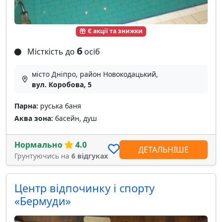
Є акції та знижки
6
Місткість до
осіб
місто Дніпро, район Новокодацький,
вул. Коробова, 5
Парна:
руська баня
Аква зона:
басейн, душ
Нормально
4.0
ДЕТАЛЬНІШЕ
Грунтуючись на
6 відгуках
Центр відпочинку і спорту
«Бермуди»