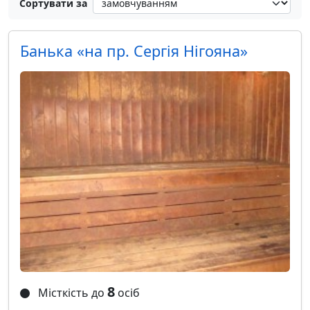
Сортувати за
Банька «на пр. Сергія Нігояна»
8
Місткість до
осіб