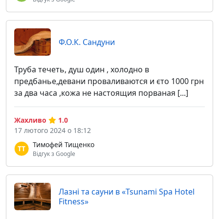
Ф.О.К. Сандуни
Труба течеть, душ один , холодно в
предбанье,девани проваливаются и єто 1000 грн
за два часа ,кожа не настоящия порваная [...]
Жахливо
1.0
17 лютого 2024 о 18:12
Тимофей Тищенко
Відгук з Google
Лазні та сауни в «Tsunami Spa Hotel
Fitness»