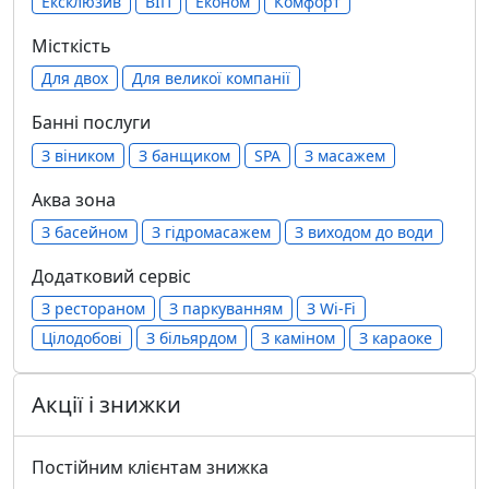
Ексклюзив
ВІП
Економ
Комфорт
Місткість
Для двох
Для великої компанії
Банні послуги
З віником
З банщиком
SPA
З масажем
Аква зона
З басейном
З гідромасажем
З виходом до води
Додатковий сервіс
З рестораном
З паркуванням
З Wi-Fi
Цілодобові
З більярдом
З каміном
З караоке
Акції і знижки
Постійним клієнтам знижка