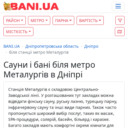
РАЙОН
МЕТРО
ПАРНА
ВАРТІСТЬ
МІСТКІСТЬ
BANI.UA
Дніпропетровська область
Дніпро
біля станції метро Металургів
Сауни і бані біля метро
Металургів в Дніпрі
Станція Металургів є складовою Центрально-
Заводської лінії. У розташованих тут закладах можна
відвідати фінську сауну, руську лазню, турецьку парну,
інфрачервону сауну та інші види парних. Також часто
пропонується широкий вибір послуг, таких як масаж,
SPA-процедури, солярій, басейн, більярд і караоке.
Багато закладів мають комфортні окремі кімнати для