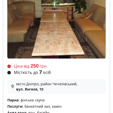
250
Ціна від
грн.
7
Місткість до
осіб
місто Дніпро, район Чечелівський,
вул. Янгеля, 10
Парна:
фінська сауна
Послуги:
банкетний зал, камін
Аква зона:
душ, басейн