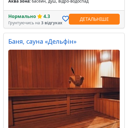
Аква зона:
басейн, душ, відро-водоспад
Нормально
4.3
ДЕТАЛЬНІШЕ
Грунтуючись на
3 відгуках
Баня, сауна «Дельфiн»