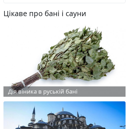
Цікаве про бані і сауни
Дія віника в руській бані