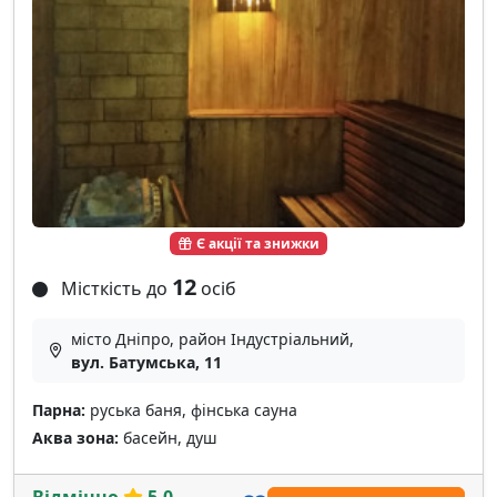
Є акції та знижки
12
Місткість до
осіб
місто Дніпро, район Індустріальний,
вул. Батумська, 11
Парна:
руська баня, фінська сауна
Аква зона:
басейн, душ
Відмінно
5.0