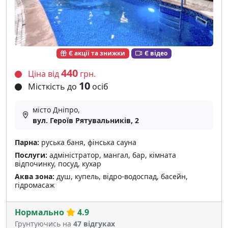
Є акції та знижки
Є відео
440
Ціна від
грн.
10
Місткість до
осіб
місто Дніпро,
вул. Героїв Рятувальників, 2
Парна:
руська баня, фінська сауна
Послуги:
адміністратор, мангал, бар, кімната
відпочинку, посуд, кухар
Аква зона:
душ, купель, відро-водоспад, басейн,
гідромасаж
Нормально
4.9
Грунтуючись на
47 відгуках