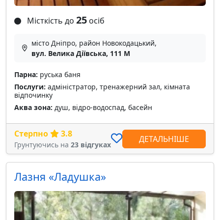
25
Місткість до
осіб
місто Дніпро, район Новокодацький,
вул. Велика Діївська, 111 M
Парна:
руська баня
Послуги:
адміністратор, тренажерний зал, кімната
відпочинку
Аква зона:
душ, відро-водоспад, басейн
Стерпно
3.8
ДЕТАЛЬНІШЕ
Грунтуючись на
23 відгуках
Лазня «Ладушка»