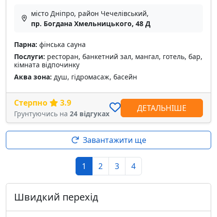
місто Дніпро, район Чечелівський,
пр. Богдана Хмельницького, 48 Д
Парна:
фінська сауна
Послуги:
ресторан, банкетний зал, мангал, готель, бар,
кімната відпочинку
Аква зона:
душ, гідромасаж, басейн
Стерпно
3.9
ДЕТАЛЬНІШЕ
Грунтуючись на
24 відгуках
Завантажити ще
1
2
3
4
Швидкий перехід