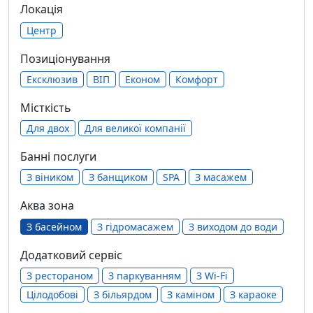
Локація
Центр
Позиціонування
Ексклюзив
ВІП
Економ
Комфорт
Місткість
Для двох
Для великої компанії
Банні послуги
З віником
З банщиком
SPA
З масажем
Аква зона
З басейном
З гідромасажем
З виходом до води
Додатковий сервіс
З рестораном
З паркуванням
З Wi-Fi
Цілодобові
З більярдом
З каміном
З караоке