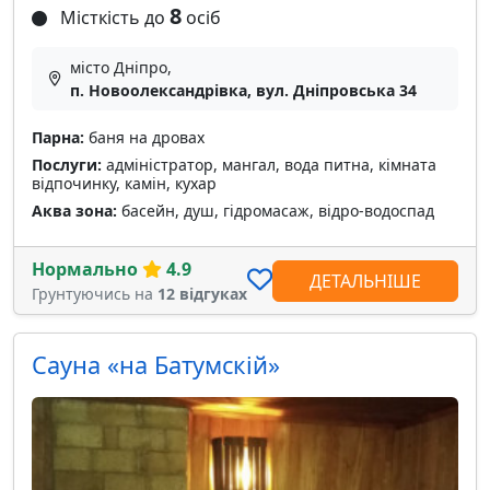
8
Місткість до
осіб
місто Дніпро,
п. Новоолександрівка, вул. Дніпровська 34
Парна:
баня на дровах
Послуги:
адміністратор, мангал, вода питна, кімната
відпочинку, камін, кухар
Аква зона:
басейн, душ, гідромасаж, відро-водоспад
Нормально
4.9
ДЕТАЛЬНІШЕ
Грунтуючись на
12 відгуках
Сауна «на Батумскій»