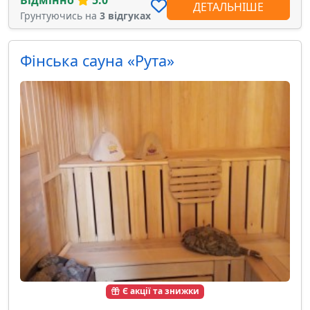
ДЕТАЛЬНІШЕ
Грунтуючись на
3 відгуках
Фінська сауна «Рута»
Є акції та знижки