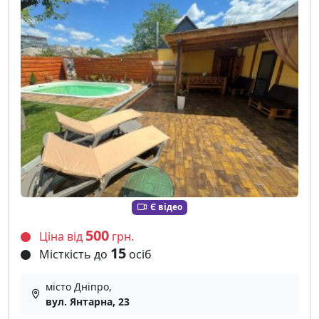
Є відео
500
Ціна від
грн.
15
Місткість до
осіб
місто Дніпро,
вул. Янтарна, 23