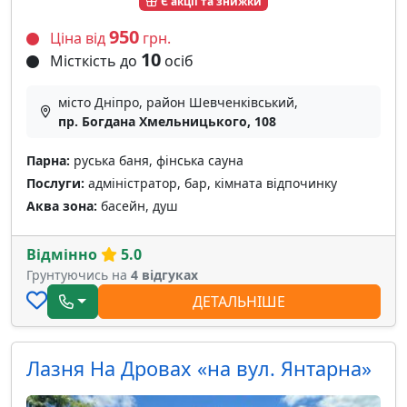
Є акції та знижки
950
Ціна від
грн.
10
Місткість до
осіб
місто Дніпро, район Шевченківський,
пр. Богдана Хмельницького, 108
Парна:
руська баня, фінська сауна
Послуги:
адміністратор, бар, кімната відпочинку
Аква зона:
басейн, душ
Відмінно
5.0
Грунтуючись на
4 відгуках
ДЕТАЛЬНІШЕ
Лазня На Дровах «на вул. Янтарна»