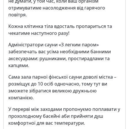
не думати, у той час, коли ваш організм
отримуватиме насолодження від гарячого
повітря.
Кожна клітинка тіла вдосталь пропариться та
чекатиме наступного разу!
Адміністратори сауни «З легким паром»
забезпечать вас усіма необхідними банними
аксесуарами: рушниками, простирадлами та
капцями.
Сама зала парної фінської сауни доволі містка –
розміщує до 10 осіб одночасно, тому тут ви
зможете зібратися великою дружньою
компанією.
У перерві між заходами пропонуємо поплавати у
прохолодному басейні аби прийняти душ
комфортної для вас температури.