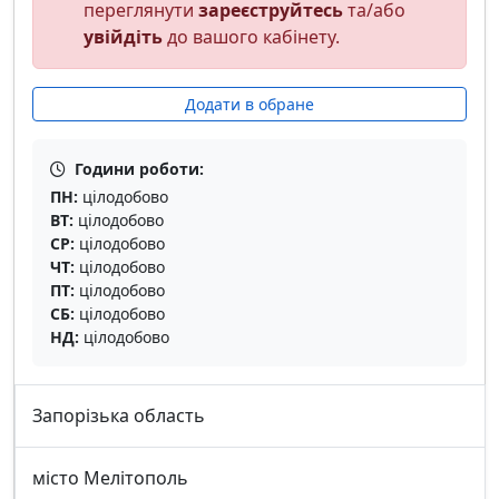
переглянути
зареєструйтесь
та/або
увійдіть
до вашого кабінету.
Додати в обране
Години роботи:
ПН:
цілодобово
ВТ:
цілодобово
СР:
цілодобово
ЧТ:
цілодобово
ПТ:
цілодобово
СБ:
цілодобово
НД:
цілодобово
Запорізька область
місто Мелітополь