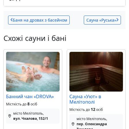
Баня на дровах з басейном
Сауна «Руська»
Схожі сауни і бані
Банний чан «DROVA»
Сауна «Уют» в
Мелітополі
8
Місткість до
осіб
12
Місткість до
осіб
місто Мелітополь,
вул. Чкалова, 152/1
місто Мелітополь,
пер. Олександра