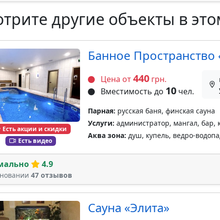
трите другие объекты в это
Банное Пространство
440
Цена от
грн.
10
Вместимость до
чел.
Парная:
русская баня, финская сауна
Услуги:
администратор, мангал, бар, 
Есть акции и скидки
Аква зона:
душ, купель, ведро-водопа
Есть видео
мально
4.9
сновании
47 отзывов
Сауна «Элита»