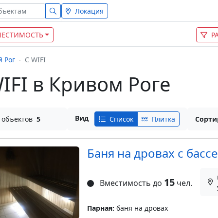
Локация
МЕСТИМОСТЬ
Р
 Рог
С WIFI
IFI в Кривом Роге
Вид
 объектов
5
Список
Плитка
Сорти
Баня на дровах с басс
15
Вместимость до
чел.
Парная:
баня на дровах