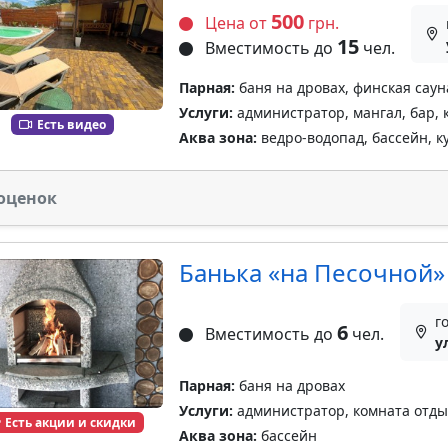
500
Цена от
грн.
15
Вместимость до
чел.
Парная:
баня на дровах, финская саун
Услуги:
администратор, мангал, бар, 
Есть видео
Аква зона:
ведро-водопад, бассейн, к
оценок
Банька «на Песочной»
г
6
Вместимость до
чел.
у
Парная:
баня на дровах
Услуги:
администратор, комната отды
Есть акции и скидки
Аква зона:
бассейн