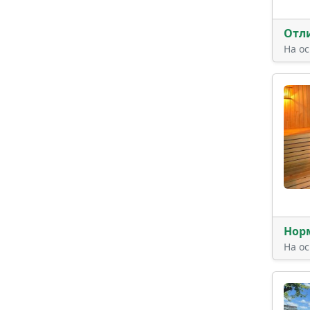
Отл
На о
Нор
На о