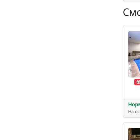
Смо
Нор
На о