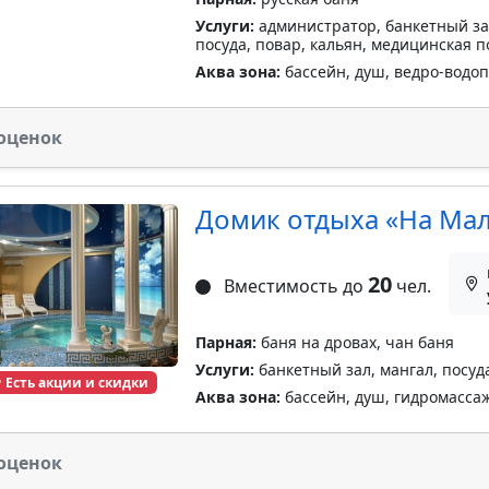
Услуги:
администратор, банкетный зал,
посуда, повар, кальян, медицинская 
Аква зона:
бассейн, душ, ведро-водо
оценок
Домик отдыха «На Ма
20
Вместимость до
чел.
Парная:
баня на дровах, чан баня
Услуги:
банкетный зал, мангал, посуд
Есть акции и скидки
Аква зона:
бассейн, душ, гидромасса
оценок