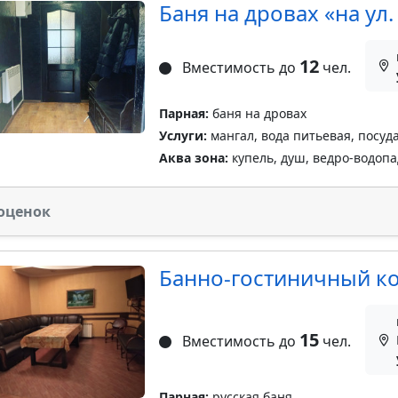
Баня на дровах «на ул
12
Вместимость до
чел.
Парная:
баня на дровах
Услуги:
мангал, вода питьевая, посуд
Аква зона:
купель, душ, ведро-водопа
оценок
Банно-гостиничный ко
15
Вместимость до
чел.
Парная:
русская баня