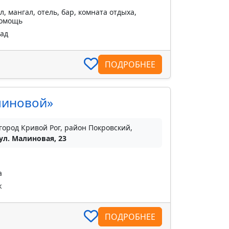
 мангал, отель, бар, комната отдыха,
помощь
пад
ПОДРОБНЕЕ
линовой»
город Кривой Рог, район Покровский,
ул. Малиновая, 23
а
ж
ПОДРОБНЕЕ