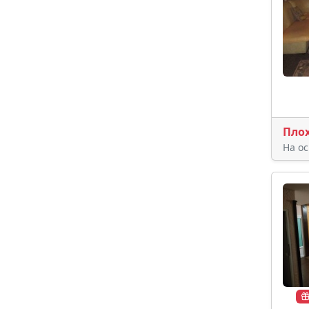
Пло
На о