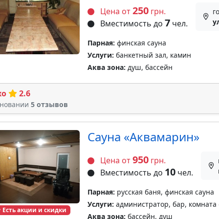
250
Цена от
грн.
г
7
у
Вместимость до
чел.
Парная:
финская сауна
Услуги:
банкетный зал, камин
Аква зона:
душ, бассейн
хо
2.6
сновании
5 отзывов
Сауна «Аквамарин»
950
Цена от
грн.
10
Вместимость до
чел.
Парная:
русская баня, финская сауна
Услуги:
администратор, бар, комната
Есть акции и скидки
Аква зона:
бассейн, душ