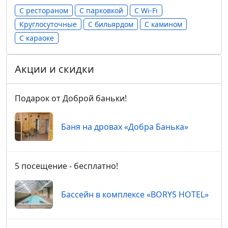
С рестораном
С парковкой
С Wi-Fi
Круглосуточные
С бильярдом
С камином
С караоке
Акции и скидки
Подарок от Доброй баньки!
Баня на дровах «Добра Банька»
5 посещение - бесплатно!
Бассейн в комплексе «BORYS HOTEL»