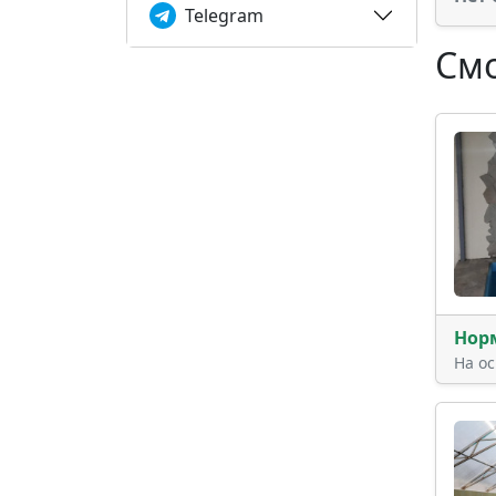
Telegram
Смо
Нор
На о