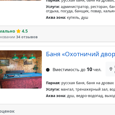
Парная:
русская баня, баня на дровах,
Услуги:
администратор, ресторан, бан
отдыха, посуда, банщик, повар, калья
Аква зона:
купель, душ
мально
4.5
сновании
34 отзывов
Баня «Охотничий дво
10
Вместимость до
чел.
Парная:
русская баня, баня на дровах
Услуги:
мангал, тренажерный зал, вод
Аква зона:
душ, ведро-водопад, выход 
оценок