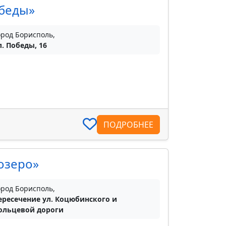
обеды»
ород Борисполь,
л. Победы, 16
ПОДРОБНЕЕ
озеро»
ород Борисполь,
ересечение ул. Коцюбинского и
ольцевой дороги