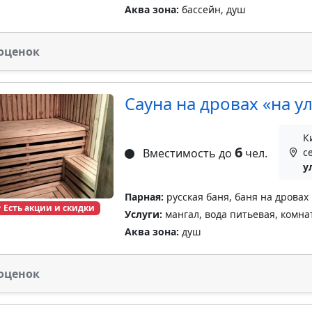
Аква зона:
бассейн, душ
оценок
Сауна на дровах «на у
К
6
Вместимость до
чел.
с
у
Парная:
русская баня, баня на дровах
Есть акции и скидки
Услуги:
мангал, вода питьевая, комна
Аква зона:
душ
оценок