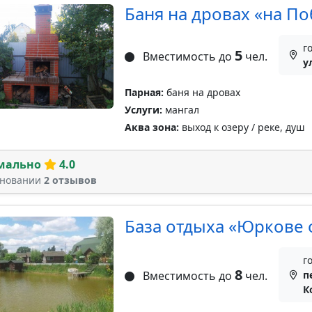
Баня на дровах «на П
г
5
Вместимость до
чел.
у
Парная:
баня на дровах
Услуги:
мангал
Аква зона:
выход к озеру / реке, душ
мально
4.0
сновании
2 отзывов
База отдыха «Юркове 
г
8
Вместимость до
чел.
п
К