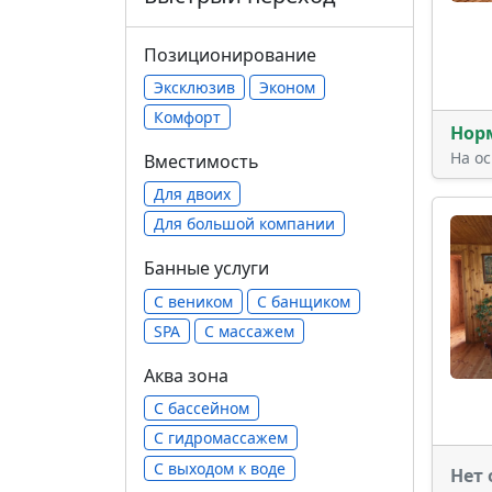
Позиционирование
Эксклюзив
Эконом
Комфорт
Нор
На о
Вместимость
Для двоих
Для большой компании
Банные услуги
С веником
С банщиком
SPA
С массажем
Аква зона
С бассейном
С гидромассажем
С выходом к воде
Нет 