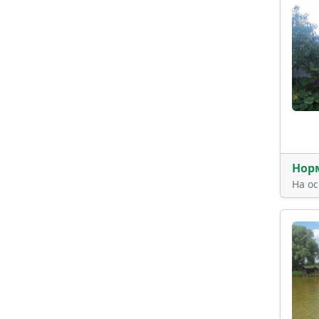
Нор
На о