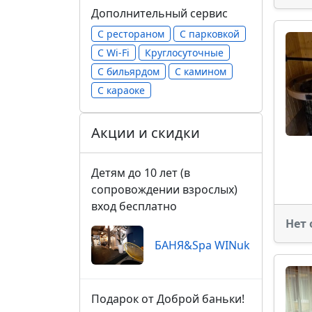
Дополнительный сервис
С рестораном
С парковкой
С Wi-Fi
Круглосуточные
С бильярдом
С камином
С караоке
Акции и скидки
Детям до 10 лет (в
сопровождении взрослых)
вход бесплатно
Нет 
БАНЯ&Spa WINuk
Подарок от Доброй баньки!