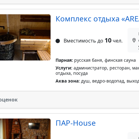
Комплекс отдыха «AREA
10
Вместимость до
чел.
Парная:
русская баня, финская сауна
Услуги:
администратор, ресторан, манг
отдыха, посуда
Аква зона:
душ, ведро-водопад, выход 
оценок
ПАР-House