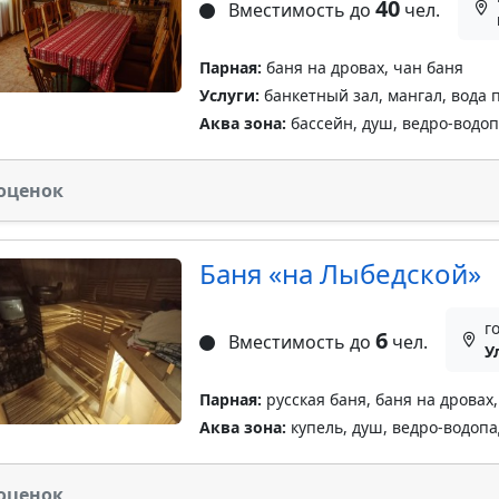
40
Вместимость до
чел.
Парная:
баня на дровах, чан баня
Услуги:
банкетный зал, мангал, вода п
Аква зона:
бассейн, душ, ведро-водопа
оценок
Баня «на Лыбедской»
г
6
Вместимость до
чел.
У
Парная:
русская баня, баня на дровах
Аква зона:
купель, душ, ведро-водопа
оценок