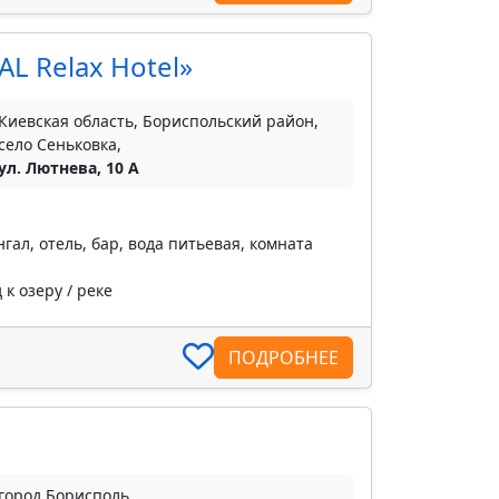
L Relax Hotel»
Киевская область, Бориспольский район,
село Сеньковка,
ул. Лютнева, 10 А
ал, отель, бар, вода питьевая, комната
к озеру / реке
ПОДРОБНЕЕ
город Борисполь,