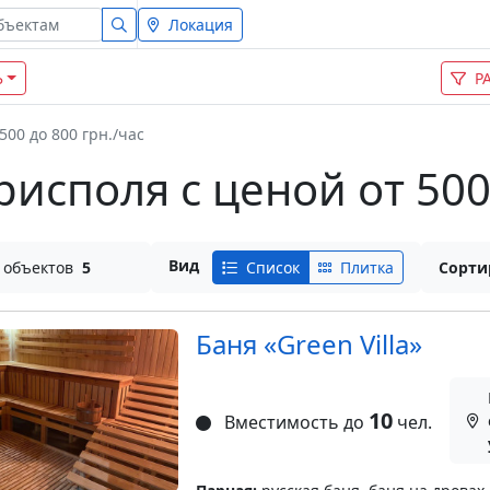
Локация
Ь
Р
 500 до 800 грн./час
исполя с ценой от 500 
Вид
 объектов
5
Список
Плитка
Сорти
Баня «Green Villa»
10
Вместимость до
чел.