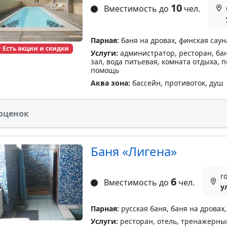
10
Вместимость до
чел.
Парная:
баня на дровах, финская саун
Есть акции и скидки
Услуги:
администратор, ресторан, бан
зал, вода питьевая, комната отдыха, 
помощь
Аква зона:
бассейн, противоток, душ
оценок
Баня «Лигена»
г
6
Вместимость до
чел.
у
Парная:
русская баня, баня на дровах
Услуги:
ресторан, отель, тренажерный