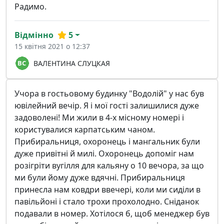
Радимо.
Відмінно
5
15 квітня 2021 о 12:37
ВАЛЕНТИНА СЛУЦКАЯ
Учора в гостьовому будинку "Водолій" у нас був
ювілейний вечір. Я і мої гості залишилися дуже
задоволені! Ми жили в 4-х місному номері і
користувалися карпатським чаном.
Прибиральниця, охоронець і мангальник були
дуже привітні й милі. Охоронець допоміг нам
розігріти вугілля для кальяну о 10 вечора, за що
ми були йому дуже вдячні. Прибиральниця
принесла нам ковдри ввечері, коли ми сиділи в
павільйоні і стало трохи прохолодно. Сніданок
подавали в номер. Хотілося б, щоб менеджер був