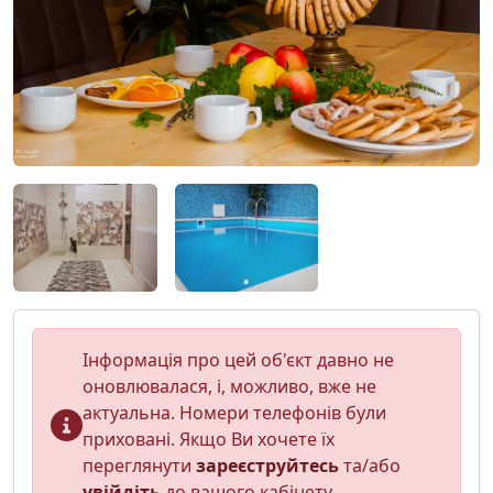
Інформація про цей об'єкт давно не
оновлювалася, і, можливо, вже не
актуальна. Номери телефонів були
приховані. Якщо Ви хочете їх
переглянути
зареєструйтесь
та/або
увійдіть
до вашого кабінету.