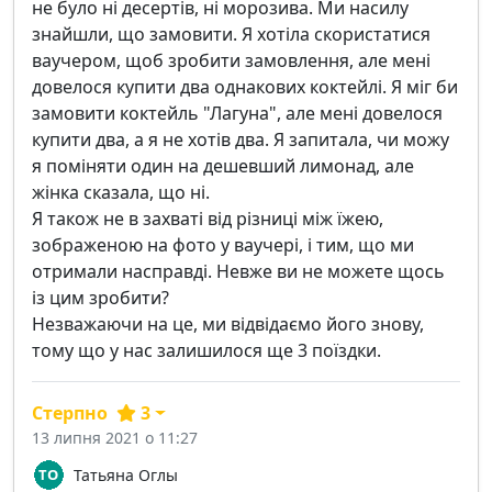
не було ні десертів, ні морозива. Ми насилу
знайшли, що замовити. Я хотіла скористатися
ваучером, щоб зробити замовлення, але мені
довелося купити два однакових коктейлі. Я міг би
замовити коктейль "Лагуна", але мені довелося
купити два, а я не хотів два. Я запитала, чи можу
я поміняти один на дешевший лимонад, але
жінка сказала, що ні.
Я також не в захваті від різниці між їжею,
зображеною на фото у ваучері, і тим, що ми
отримали насправді. Невже ви не можете щось
із цим зробити?
Незважаючи на це, ми відвідаємо його знову,
тому що у нас залишилося ще 3 поїздки.
Стерпно
3
13 липня 2021 о 11:27
Татьяна Оглы