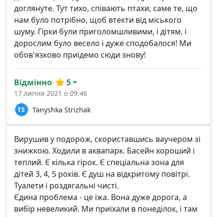
доглянуте. Тут тихо, співають птахи, саме те, що
нам було потрібно, щоб втекти від міського
шуму. Гірки були приголомшливими, і дітям, і
дорослим було весело і дуже сподобалося! Ми
обов'язково приїдемо сюди знову!
Відмінно
5
17 липня 2021 о 09:46
Tanyshka Strizhak
Вирушив у подорож, скориставшись ваучером зі
знижкою. Ходили в аквапарк. Басейн хороший і
теплий. Є кілька гірок. Є спеціальна зона для
дітей 3, 4, 5 років. Є душ на відкритому повітрі.
Туалети і роздягальні чисті.
Єдина проблема - це їжа. Вона дуже дорога, а
вибір невеликий. Ми приїхали в понеділок, і там