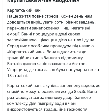
Карпатський чан «Водолій»
Карпатський чан
Наше життя повне стресів. Кожен день нам
доводиться вирішувати сотні різних завдань,
переживати занепокоєння і інші негативні
емоції. Банні процедури відомі своєю
заспокійливою і цілющим дією на тіло і душу.
Серед них є особлива процедура під назвою
«Карпатський чан». Вона відноситься до
традиційних типів банного відпочинку.
Батьківщиною чанів вважається Австро-
Угорщина, де така лазня була популярна вже в
18 столітті.
Карпатський чан, є купіль, заповнену водою, де
спокійно можуть розміститися до 8 осіб. Вона
розташовується затишному дворі банного
комплексу. Для підігріву води в чані
використовується традиційна технологія