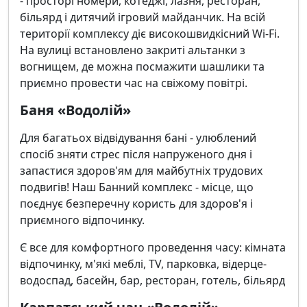
- просторі номери, котеджі, лазня, ресторан,
більярд і дитячий ігровий майданчик. На всій
території комплексу діє високошвидкісний Wi-Fi.
На вулиці встановлено закриті альтанки з
вогнищем, де можна посмажити шашлики та
приємно провести час на свіжому повітрі.
Баня «Водолій»
Для багатьох відвідування бані - улюблений
спосіб зняти стрес після напруженого дня і
запастися здоров'ям для майбутніх трудових
подвигів! Наш Банний комплекс - місце, що
поєднує безперечну користь для здоров'я і
приємного відпочинку.
Є все для комфортного проведення часу: кімната
відпочинку, м'які меблі, TV, парковка, відерце-
водоспад, басейн, бар, ресторан, готель, більярд