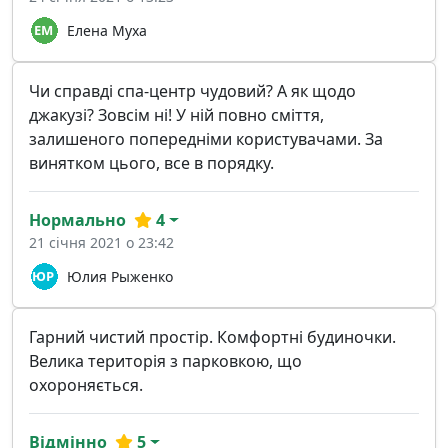
Елена Муха
Чи справді спа-центр чудовий? А як щодо
джакузі? Зовсім ні! У ній повно сміття,
залишеного попередніми користувачами. За
винятком цього, все в порядку.
Нормально
4
21 січня 2021 о 23:42
Юлия Рыженко
Гарний чистий простір. Комфортні будиночки.
Велика територія з парковкою, що
охороняється.
Відмінно
5