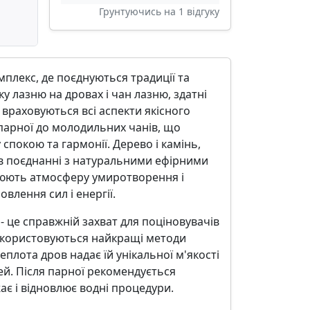
Грунтуючись на
1
відгуку
мплекс, де поєднуються традиції та
у лазню на дровах і чан лазню, здатні
т враховуються всі аспекти якісного
 парної до молодильних чанів, що
покою та гармонії. Дерево і камінь,
, в поєднанні з натуральними ефірними
рюють атмосферу умиротворення і
влення сил і енергії.
- це справжній захват для поціновувачів
икористовуються найкращі методи
еплота дров надає їй унікальної м'якості
ей. Після парної рекомендується
ає і відновлює водні процедури.