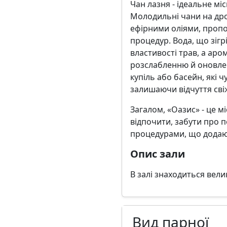
Чан лазня - ідеальне мі
Молодильні чани на дро
ефірними оліями, пропо
процедур. Вода, що зігр
властивості трав, а ар
розслабленню й оновлен
купіль або басейн, які ч
залишаючи відчуття свіж
Загалом, «Оазис» - це 
відпочити, забути про 
процедурами, що додают
Опис зали
В залі знаходиться велик
Вид парної