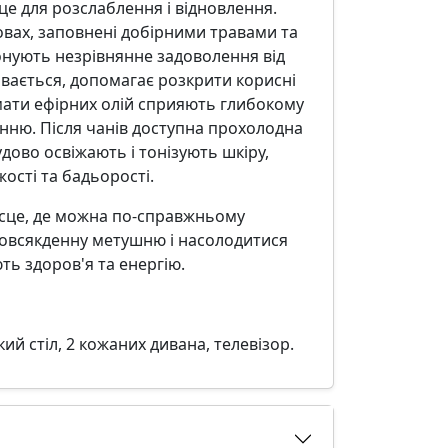
сце для розслаблення і відновлення.
вах, заповнені добірними травами та
нують незрівнянне задоволення від
івається, допомагає розкрити корисні
омати ефірних олій сприяють глибокому
ню. Після чанів доступна прохолодна
удово освіжають і тонізують шкіру,
ості та бадьорості.
місце, де можна по-справжньому
повсякденну метушню і насолодитися
ь здоров'я та енергію.
ий стіл, 2 кожаних дивана, телевізор.