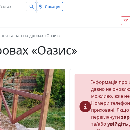
Локація
Баня та чан на дровах «Оазис»
ровах «Оазис»
Інформація про ц
давно не оновлюв
можливо, вже не
Номери телефон
приховані. Якщо 
переглянути
зар
та/або
увійдіть