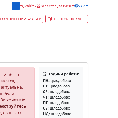
Увійти
Зареєструватися
УКР
РОЗШИРЕНИЙ ФІЛЬТР
ПОШУК НА КАРТІ
Години роботи:
ей об'єкт
алася, і,
ПН:
цілодобово
ВТ:
цілодобово
 актуальна.
СР:
цілодобово
ів були
ЧТ:
цілодобово
Ви хочете їх
ПТ:
цілодобово
еєструйтесь
СБ:
цілодобово
до вашого
НД:
цілодобово