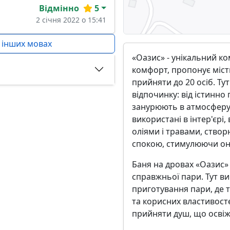
Відмінно
5
2 січня 2022 о 15:41
 інших мовах
«Оазис» - унікальний ко
комфорт, пропонує містк
прийняти до 20 осіб. Ту
відпочинку: від істинно
занурюють в атмосферу с
використані в інтер'єрі
оліями і травами, ство
спокою, стимулюючи оно
Баня на дровах «Оазис» 
справжньої пари. Тут в
приготування пари, де т
та корисних властивост
прийняти душ, що освіж