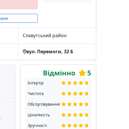
ране
Славутський район
вул. Перемоги, 32 Б
Відмінно
5
Інтер'єр
Чистота
Обслуговування
Ціна/якість
Зручності