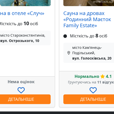
на в отеле «Случ»
Сауна на дровах
«Родинний Маєток
10
істкість до
осіб
Family Estate»
8
місто Староконстянтинів,
Місткість до
осіб
вул. Острозького, 10
місто Кам'янець-
Подільський,
вул. Голосківська, 20
Нормально
4.1
Нема оцінок
Грунтуючись на
11 відгу
ДЕТАЛЬНІШЕ
ДЕТАЛЬНІШЕ