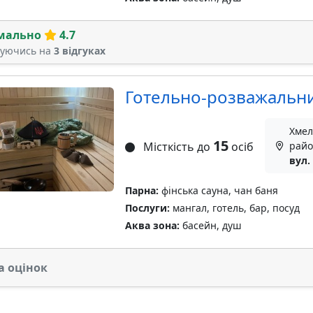
мально
4.7
туючись на
3 відгуках
Готельно-розважальни
Хмел
15
Місткість до
осіб
райо
вул.
Парна:
фінська сауна, чан баня
Послуги:
мангал, готель, бар, посуд
Аква зона:
басейн, душ
а оцінок