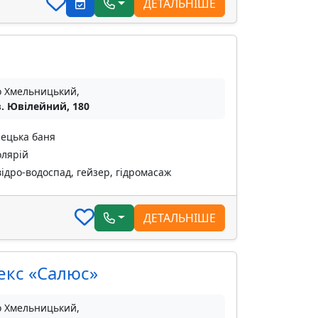
ДЕТАЛЬНІШЕ
о Хмельницький,
. Ювілейний, 180
рецька баня
олярій
ідро-водоспад, гейзер, гідромасаж
ДЕТАЛЬНІШЕ
екс «Салюс»
о Хмельницький,