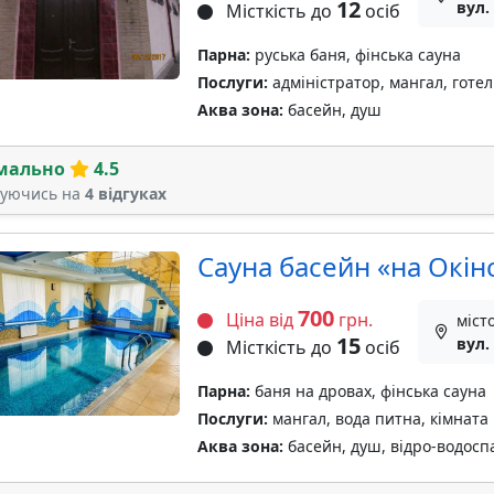
12
вул.
Місткість до
осіб
Парна:
руська баня, фінська сауна
Послуги:
адміністратор, мангал, готел
Аква зона:
басейн, душ
мально
4.5
туючись на
4 відгуках
Сауна басейн «на Окін
700
Ціна від
грн.
міст
15
вул.
Місткість до
осіб
Парна:
баня на дровах, фінська сауна
Послуги:
мангал, вода питна, кімната 
Аква зона:
басейн, душ, відро-водосп