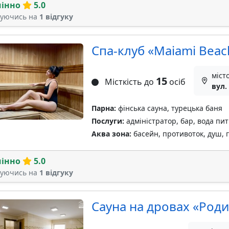
мінно
5.0
туючись на
1 відгуку
Спа-клуб «Maiami Beac
міст
15
Місткість до
осіб
вул.
Парна:
фінська сауна, турецька баня
Послуги:
адміністратор, бар, вода пи
Аква зона:
басейн, противоток, душ, 
мінно
5.0
туючись на
1 відгуку
Сауна на дровах «Роди