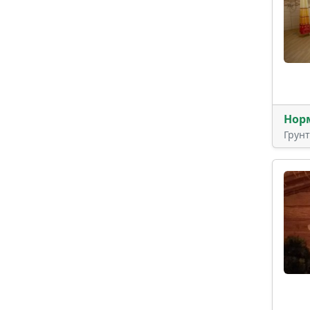
Нор
Грун