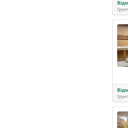
Від
Грун
Від
Грун