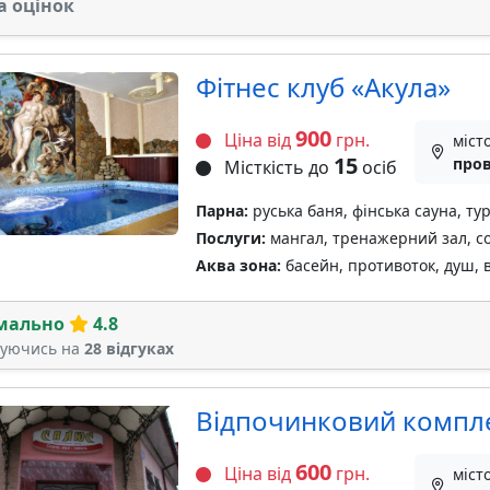
а оцінок
Фiтнес клуб «Акула»
900
Ціна від
грн.
міст
15
пров
Місткість до
осіб
Парна:
руська баня, фінська сауна, ту
Послуги:
мангал, тренажерний зал, с
Аква зона:
басейн, противоток, душ, в
мально
4.8
туючись на
28 відгуках
Відпочинковий компл
600
Ціна від
грн.
міст