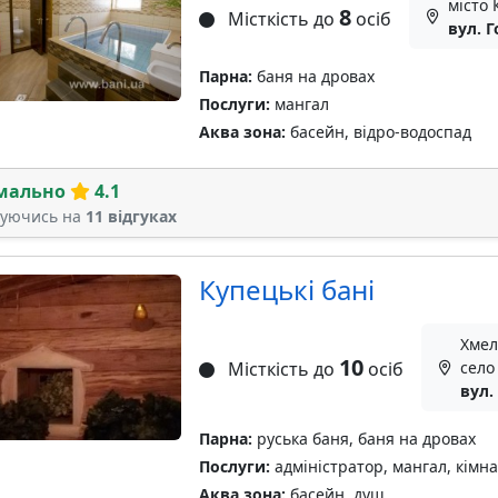
місто 
8
Місткість до
осіб
вул. Г
Парна:
баня на дровах
Послуги:
мангал
Аква зона:
басейн, відро-водоспад
мально
4.1
туючись на
11 відгуках
Купецькі бані
Хмел
10
Місткість до
осіб
село
вул.
Парна:
руська баня, баня на дровах
Послуги:
адміністратор, мангал, кімна
Аква зона:
басейн, душ