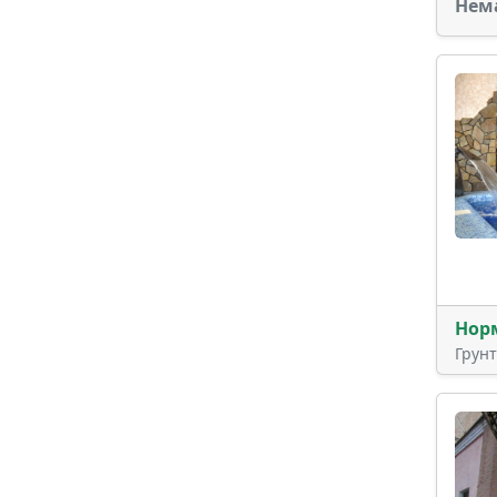
Нем
Нор
Грун