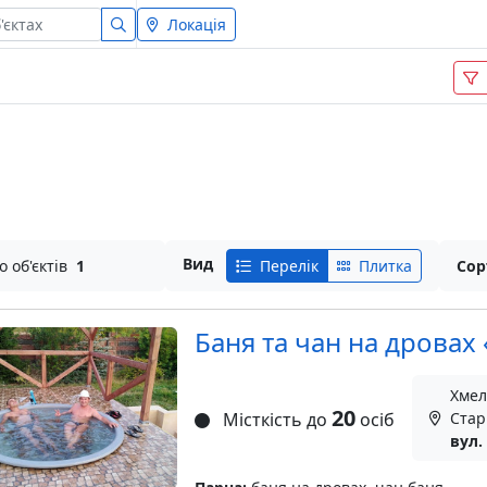
Локація
Вид
о об'єктів
1
Перелік
Плитка
Сор
Баня та чан на дровах
Хмел
20
Місткість до
осіб
Стар
вул.