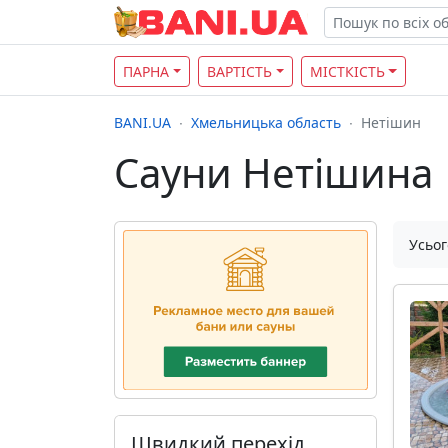
ПАРНА
ВАРТІСТЬ
МІСТКІСТЬ
BANI.UA
Хмельницька область
Нетішин
Сауни Нетішина
Усьог
Швидкий перехід