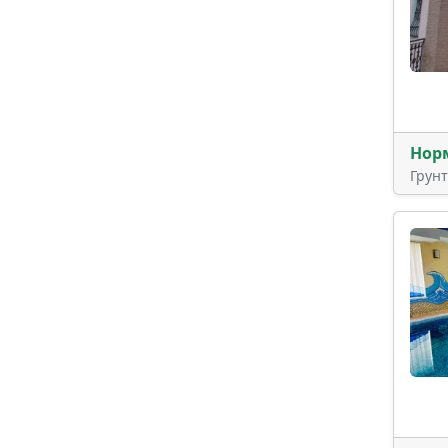
Нор
Грун