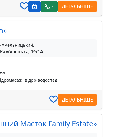
ДЕТАЛЬНІШЕ
h»
о Хмельницький,
 Камʼянецька, 19/1А
тна
гідромасаж, відро-водоспад
ДЕТАЛЬНІШЕ
нний Маєток Family Estate»