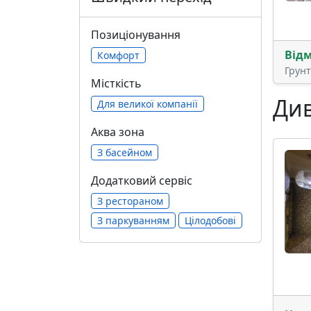
Позиціонування
Від
Комфорт
Грун
Місткість
Див
Для великої компанії
Аква зона
З басейном
Додатковий сервіс
З рестораном
З паркуванням
Цілодобові