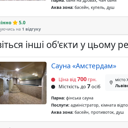
Парна:
баня на дровах, чан баня
Аква зона:
басейн, купель, душ
мінно
5.0
туючись на
1 відгуку
іться інші об'єкти у цьому ре
Сауна «Амстердам»
700
Ціна від
грн.
місто
7
Львів
Місткість до
осіб
Парна:
фінська сауна
Послуги:
адміністратор, кімната відп
Аква зона:
басейн, противоток, душ