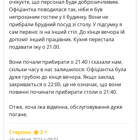
очікуєте, що персонал буде доброзичливим.
Офіціантка поводилася так, ніби я був
непроханим гостем у її будинку. Вони не
прибрали брудний посуд зі столу. У підсумку я
сам переніс їх на інший стіл. До кінця вечора їй
допоміг інший працівник. Кухня перестала
подавати їжу о 21.00.
Вони почали прибирати о 21.40 і сказали нам,
скільки часу в нас залишилося. Офіціантка була
дуже грубою до кінця вечора. Якщо заклад
закривається о 22:00, це не означає, що вони
повинні починати прибирати столи о 21:40.
Отже, хоча їжа відмінна, обслуговування дуже
погане.
Стерпно
3
14 жовтня 2023 о 09:01