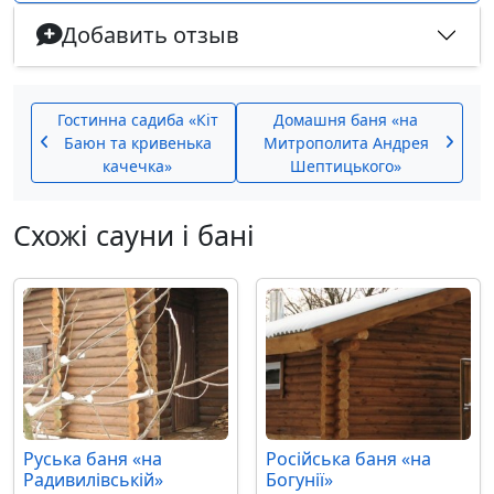
Добавить отзыв
Гостинна садиба «Кіт
Домашня баня «на
Баюн та кривенька
Митрополита Андрея
качечка»
Шептицького»
Схожі сауни і бані
Руська баня «на
Російська баня «на
Радивилівській»
Богунії»