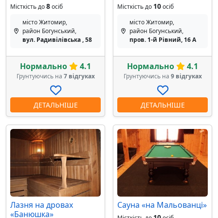
8
10
Місткість до
осіб
Місткість до
осіб
місто Житомир,
місто Житомир,
район Богунський,
район Богунський,
вул. Радивілівська , 58
пров. 1-й Рівний, 16 А
Нормально
4.1
Нормально
4.1
Грунтуючись на
7 відгуках
Грунтуючись на
9 відгуках
ДЕТАЛЬНІШЕ
ДЕТАЛЬНІШЕ
Лазня на дровах
Сауна «на Мальованці»
«Банюшка»
10
Місткість до
осіб