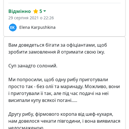
Відмінно
5
29 серпня 2021 о 22:26
Elena Karpushkina
Вам доведеться бігати за офіціантами, щоб
зробити замовлення й отримати свою їжу.
Суп занадто солоний.
Ми попросили, щоб одну рибу приготували
просто так - без олії та маринаду. Можливо, вони
і приготували її так, але під час подачі на неї
висипали купу всякої погані.....
Другу рибу, фірмового коропа від шеф-кухаря,
нам довелося чекати півгодини, і вона виявилася
недосмаженою.