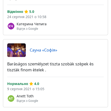
Відмінно
5.0
24 серпня 2021 о 10:58
Катерина Чепига
Відгук з Google
Сауна «Софія»
Baràságos szemèlyzet tiszta szobàk szèpek ès
tisztàk finom ètelek .
Нормально
4.0
9 серпня 2021 о 15:05
Anett Toth
Відгук з Google