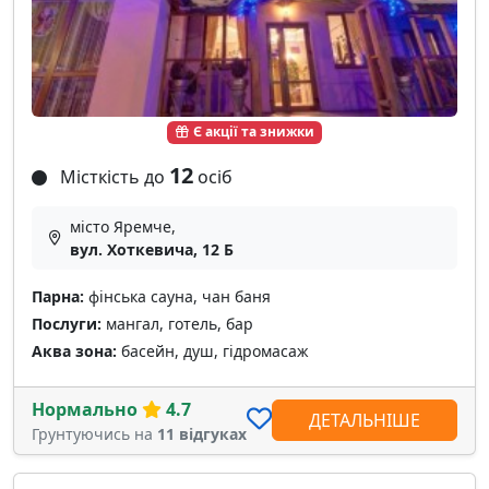
Є акції та знижки
12
Місткість до
осіб
місто Яремче,
вул. Хоткевича, 12 Б
Парна:
фінська сауна, чан баня
Послуги:
мангал, готель, бар
Аква зона:
басейн, душ, гідромасаж
Нормально
4.7
ДЕТАЛЬНІШЕ
Грунтуючись на
11 відгуках