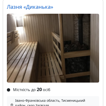
Лазня «Диканька»
20
Місткість до
осіб
Івано-Франківська область, Тисменицький
район, село Загвіздя,