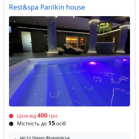
Rest&spa Parilkin house
400
Ціна від
грн.
15
Місткість до
осіб
місто Івано-Франківськ,