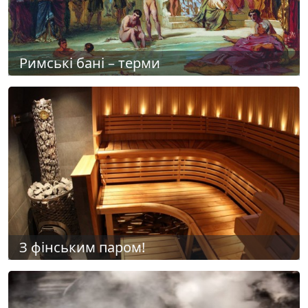
Римські бані – терми
З фінським паром!