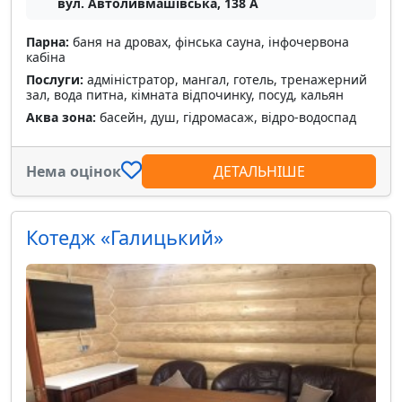
вул. Автоливмашівська, 138 А
Парна:
баня на дровах, фінська сауна, інфочервона
кабіна
Послуги:
адміністратор, мангал, готель, тренажерний
зал, вода питна, кімната відпочинку, посуд, кальян
Аква зона:
басейн, душ, гідромасаж, відро-водоспад
Нема оцінок
ДЕТАЛЬНІШЕ
Котедж «Галицький»