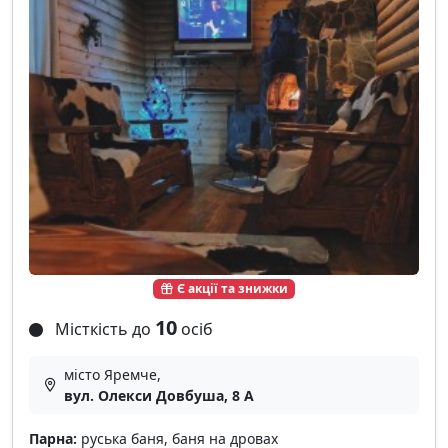
Є акції та знижки
10
Місткість до
осіб
місто Яремче,
вул. Олекси Довбуша, 8 А
Парна:
руська баня, баня на дровах