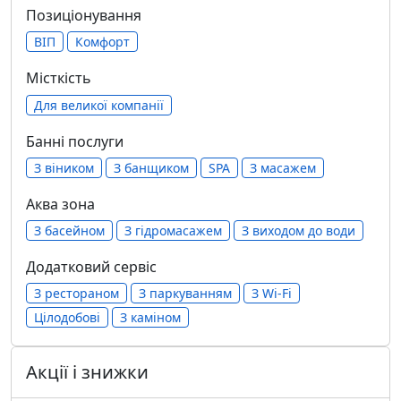
Позиціонування
ВІП
Комфорт
Місткість
Для великої компанії
Банні послуги
З віником
З банщиком
SPA
З масажем
Аква зона
З басейном
З гідромасажем
З виходом до води
Додатковий сервіс
З рестораном
З паркуванням
З Wi-Fi
Цілодобові
З каміном
Акції і знижки