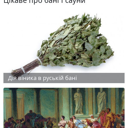
Дія віника в руській бані