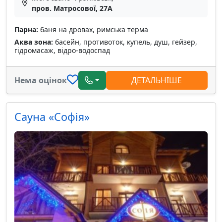
пров. Матросової, 27А
Парна:
баня на дровах, римська терма
Аква зона:
басейн, противоток, купель, душ, гейзер,
гідромасаж, відро-водоспад
Нема оцінок
ДЕТАЛЬНІШЕ
Сауна «Софія»