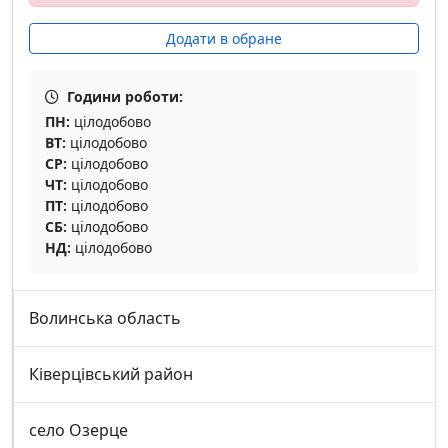
Додати в обране
Години роботи:
ПН:
цілодобово
ВТ:
цілодобово
СР:
цілодобово
ЧТ:
цілодобово
ПТ:
цілодобово
СБ:
цілодобово
НД:
цілодобово
Волинська область
Ківерцівський район
село Озерце