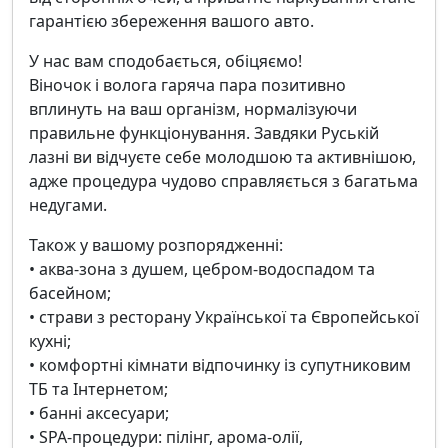
гарантією збереження вашого авто.
У нас вам сподобається, обіцяємо!
Віночок і волога гаряча пара позитивно
вплинуть на ваш організм, нормалізуючи
правильне функціонування. Завдяки Руській
лазні ви відчуєте себе молодшою та активнішою,
адже процедура чудово справляється з багатьма
недугами.
Також у вашому розпорядженні:
• аква-зона з душем, цебром-водоспадом та
басейном;
• страви з ресторану Української та Європейської
кухні;
• комфортні кімнати відпочинку із супутниковим
ТБ та Інтернетом;
• банні аксесуари;
• SPA-процедури: пілінг, арома-олії,