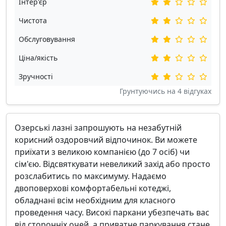
Інтер'єр
Чистота
Обслуговування
Ціна/якість
Зручності
Грунтуючись на
4
відгуках
Озерські лазні запрошують на незабутній
корисний оздоровчий відпочинок. Ви можете
приїхати з великою компанією (до 7 осіб) чи
сім'єю. Відсвяткувати невеликий захід або просто
розслабитись по максимуму. Надаємо
двоповерхові комфортабельні котеджі,
обладнані всім необхідним для класного
проведення часу. Високі паркани убезпечать вас
від сторонніх очей, а приватне паркування стане