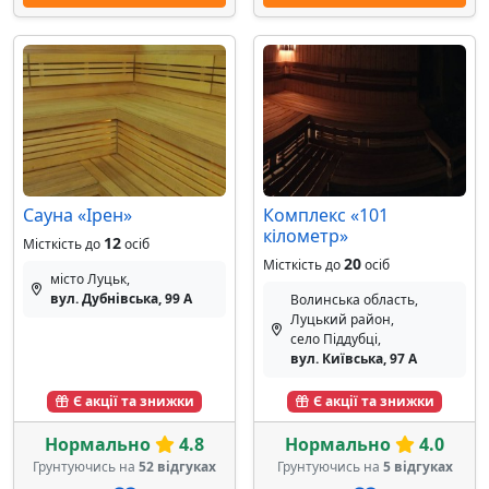
Сауна «Ірен»
Комплекс «101
кілометр»
12
Місткість до
осіб
20
Місткість до
осіб
місто Луцьк,
вул. Дубнівська, 99 А
Волинська область,
Луцький район,
село Піддубці,
вул. Київська, 97 А
Є акції та знижки
Є акції та знижки
Нормально
4.8
Нормально
4.0
Грунтуючись на
52 відгуках
Грунтуючись на
5 відгуках