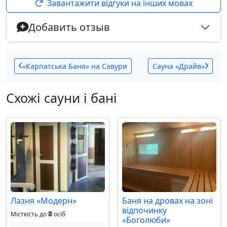
Завантажити відгуки на інших мовах
Добавить отзыв
«Карпатська Баня» на Савури
Сауна «Драйв»
Схожі сауни і бані
Лазня «Модерн»
Баня на дровах на зоні
відпочинку
8
Місткість до
осіб
«Боголюби»