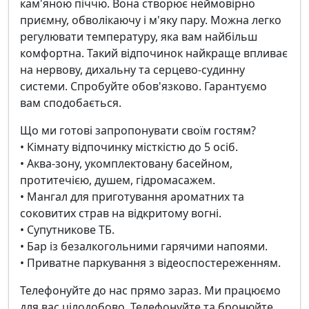
кам'яною піччю. Вона створює неймовірно
приємну, обволікаючу і м'яку пару. Можна легко
регулювати температуру, яка вам найбільш
комфортна. Такий відпочинок найкраще впливає
на нервову, дихальну та серцево-судинну
системи. Спробуйте обов'язково. Гарантуємо
вам сподобається.
Що ми готові запропонувати своїм гостям?
• Кімнату відпочинку місткістю до 5 осіб.
• Аква-зону, укомплектовану басейном,
протитечією, душем, гідромасажем.
• Мангал для приготування ароматних та
соковитих страв на відкритому вогні.
• Супутникове ТБ.
• Бар із безалкогольними гарячими напоями.
• Приватне паркування з відеоспостереженням.
Телефонуйте до нас прямо зараз. Ми працюємо
для вас цілодобово. Телефонуйте та бронюйте