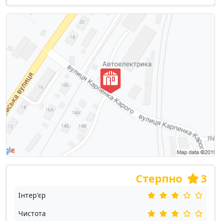
Стерпно
3
Інтер'єр
Чистота