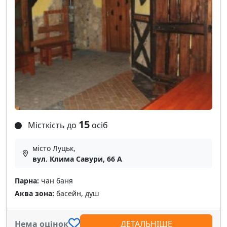
15
Місткість до
осіб
місто Луцьк,
вул. Клима Савури, 66 А
Парна:
чан баня
Аква зона:
басейн, душ
Нема оцінок
ДЕТАЛЬНІШЕ