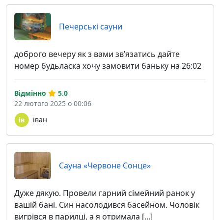
Печерські сауни
доброго вечеру як з вами звʼязатись дайте
номер будьласка хочу замовити баньку на 26:02
Відмінно
5.0
22 лютого 2025 о 00:06
іван
Сауна «Червоне Сонце»
Дуже дякую. Провели гарний сімейний ранок у
вашій бані. Син насолодився басейном. Чоловік
вигрівся в парилці, а я отримала [...]