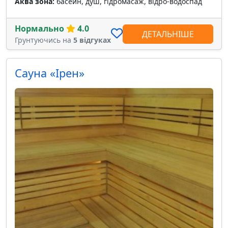
Аква зона:
басейн, душ, гідромасаж, відро-водоспад
Нормально
4.0
ДЕТАЛЬНІШЕ
Грунтуючись на
5 відгуках
Сауна «Ірен»