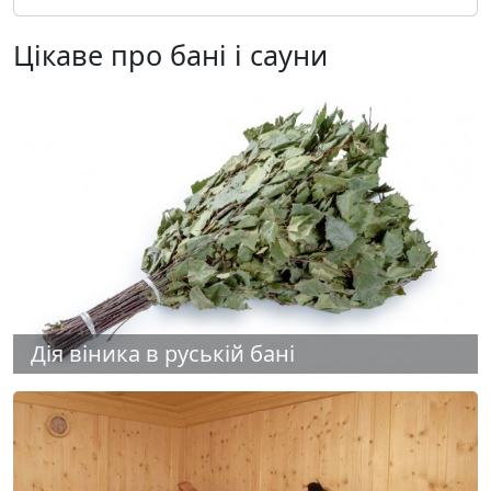
Цікаве про бані і сауни
Дія віника в руській бані