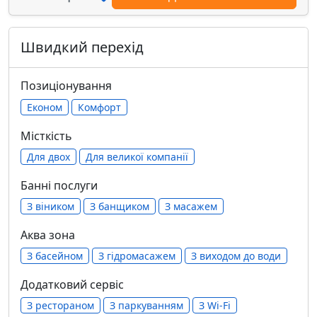
Швидкий перехід
Позиціонування
Економ
Комфорт
Місткість
Для двох
Для великої компанії
Банні послуги
З віником
З банщиком
З масажем
Аква зона
З басейном
З гідромасажем
З виходом до води
Додатковий сервіс
З рестораном
З паркуванням
З Wi-Fi