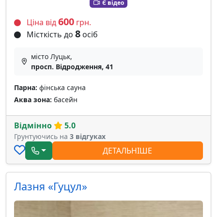
Є відео
600
Ціна від
грн.
8
Місткість до
осіб
місто Луцьк,
просп. Відродження, 41
Парна:
фінська сауна
Аква зона:
басейн
Відмінно
5.0
Грунтуючись на
3 відгуках
ДЕТАЛЬНІШЕ
Лазня «Гуцул»