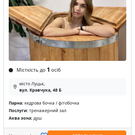
1
Місткість до
осіб
місто Луцьк,
вул. Кравчука, 48 Б
Парна:
кедрова бочка / фітобочка
Послуги:
тренажерний зал
Аква зона:
душ