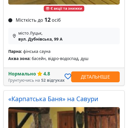
Є акції та знижки
12
Місткість до
осіб
місто Луцьк,
вул. Дубнівська, 99 А
Парна:
фінська сауна
Аква зона:
басейн, відро-водоспад, душ
Нормально
4.8
ДЕТАЛЬНІШЕ
Грунтуючись на
52 відгуках
«Карпатська Баня» на Савури