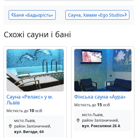
Баня «Бадьорість»
Сауна, Хамам «Ego Studio»
Схожі сауни і бані
Сауна «Релакс» у м.
Фінська сауна «Аура»
Львів
15
Місткість до
осіб
10
Місткість до
осіб
місто Львів,
район Залізничний,
місто Львів,
вул. Роксоляни 26 А
район Залізничний,
вул. Вигоди, 64