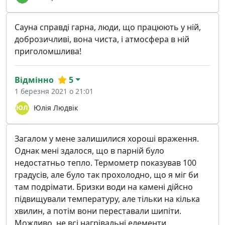
Сауна справді гарна, люди, що працюють у ній,
доброзичливі, вона чиста, і атмосфера в ній
приголомшлива!
Відмінно
5
1 березня 2021 о 21:01
Юлія Людвік
Загалом у мене залишилися хороші враження.
Однак мені здалося, що в парній було
недостатньо тепло. Термометр показував 100
градусів, але було так прохолодно, що я міг би
там подрімати. Бризки води на камені дійсно
підвищували температуру, але тільки на кілька
хвилин, а потім вони переставали шипіти.
Можливо, не всі нагрівальні елементи