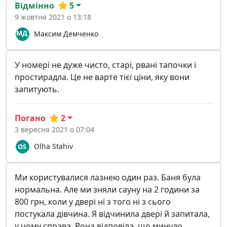
Відмінно
5
9 жовтня 2021 о 13:18
Максим Демченко
У номері не дуже чисто, старі, рвані тапочки і
простирадла. Це не варте тієї ціни, яку вони
запитують.
Погано
2
3 вересня 2021 о 07:04
Olha Stahiv
Ми користувалися лазнею один раз. Баня була
нормальна. Але ми зняли сауну на 2 години за
800 грн, коли у двері ні з того ні з сього
постукала дівчина. Я відчинила двері й запитала,
у чому справа. Вона відповіла, що минуло