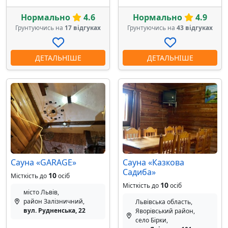
Нормально
4.6
Нормально
4.9
Грунтуючись на
17 відгуках
Грунтуючись на
43 відгуках
ДЕТАЛЬНІШЕ
ДЕТАЛЬНІШЕ
Сауна «GARAGE»
Сауна «Казкова
Садиба»
10
Місткість до
осіб
10
Місткість до
осіб
місто Львів,
район Залізничний,
Львівська область,
вул. Рудненська, 22
Яворівський район,
село Бірки,