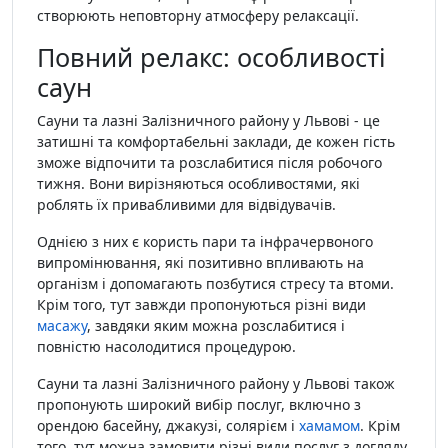
створюють неповторну атмосферу релаксації.
Повний релакс: особливості
саун
Сауни та лазні Залізничного району у Львові - це
затишні та комфортабельні заклади, де кожен гість
зможе відпочити та розслабитися після робочого
тижня. Вони вирізняються особливостями, які
роблять їх привабливими для відвідувачів.
Однією з них є користь пари та інфрачервоного
випромінювання, які позитивно впливають на
організм і допомагають позбутися стресу та втоми.
Крім того, тут завжди пропонуються різні види
масажу
, завдяки яким можна розслабитися і
повністю насолодитися процедурою.
Сауни та лазні Залізничного району у Львові також
пропонують широкий вибір послуг, включно з
орендою басейну, джакузі, солярієм і
хамамом
. Крім
того, тут можна замовити різні види послуг з догляду