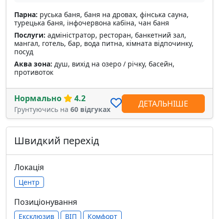
Парна:
руська баня, баня на дровах, фінська сауна,
турецька баня, інфочервона кабіна, чан баня
Послуги:
адміністратор, ресторан, банкетний зал,
мангал, готель, бар, вода питна, кімната відпочинку,
посуд
Аква зона:
душ, вихід на озеро / річку, басейн,
противоток
Нормально
4.2
ДЕТАЛЬНІШЕ
Грунтуючись на
60 відгуках
Швидкий перехід
Локація
Центр
Позиціонування
Ексклюзив
ВІП
Комфорт