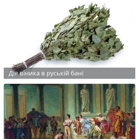
Дія віника в руській бані