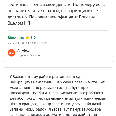
Гостиница - топ за свои деньги. По номеру есть
незначительные нюансы, но впринципе всё
достойно. Понравилась официант Богдана.
Вцелом [...]
Відмінно
5.0
22 квітня 2023 о 08:06
Al Alex
Відгук з Google
У Залізничному районі розташовані одні з
найкращих і найзатишніших саун і лазень міста. Тут
можна повністю розслабитися і забути про
повсякденні турботи. Після виснажливого робочого
дня або прогулянки мальовничими вуличками немає
нічого кращого, ніж провести час у сауні або лазні в
Залізничному районі Львова. Тут панує атмосфера
затишку і спокою, а аромати ефірних олій і трав