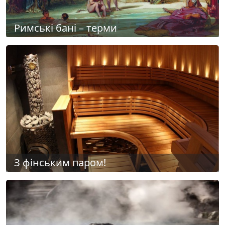
Римські бані – терми
З фінським паром!