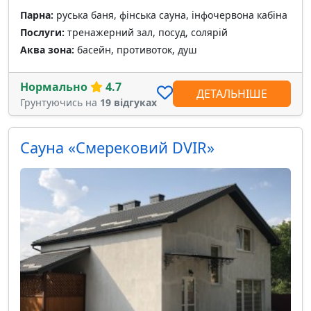
Парна:
руська баня, фінська сауна, інфочервона кабіна
Послуги:
тренажерний зал, посуд, солярій
Аква зона:
басейн, противоток, душ
Нормально
4.7
ДЕТАЛЬНІШЕ
Грунтуючись на
19 відгуках
Сауна «Смерековий DVIR»