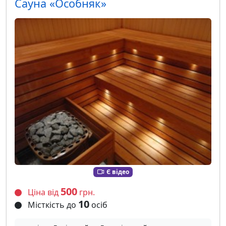
Сауна «Особняк»
Є відео
500
Ціна від
грн.
10
Місткість до
осіб