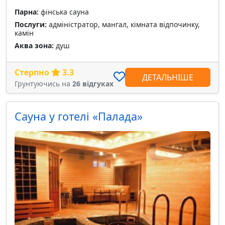
Парна:
фінська сауна
Послуги:
адміністратор, мангал, кімната відпочинку,
камін
Аква зона:
душ
Стерпно
3.3
ДЕТАЛЬНІШЕ
Грунтуючись на
26 відгуках
Сауна у готелі «Палада»