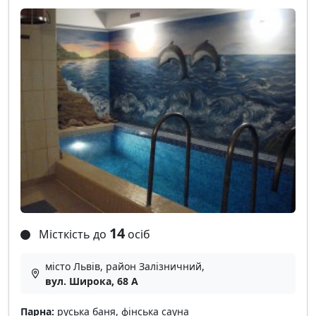
14
Місткість до
осіб
місто Львів, район Залізничний,
вул. Широка, 68 А
Парна:
руська баня, фінська сауна