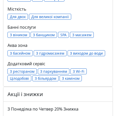
Місткість
Для двох
Для великої компанії
Банні послуги
З віником
З банщиком
SPA
З масажем
Аква зона
З басейном
З гідромасажем
З виходом до води
Додатковий сервіс
З рестораном
З паркуванням
З Wi-Fi
Цілодобові
З більярдом
З каміном
Акції і знижки
З Понеділка по Четвер 20% Знижка