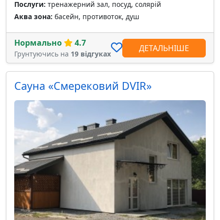
Послуги:
тренажерний зал, посуд, солярій
Аква зона:
басейн, противоток, душ
Нормально
4.7
ДЕТАЛЬНІШЕ
Грунтуючись на
19 відгуках
Сауна «Смерековий DVIR»