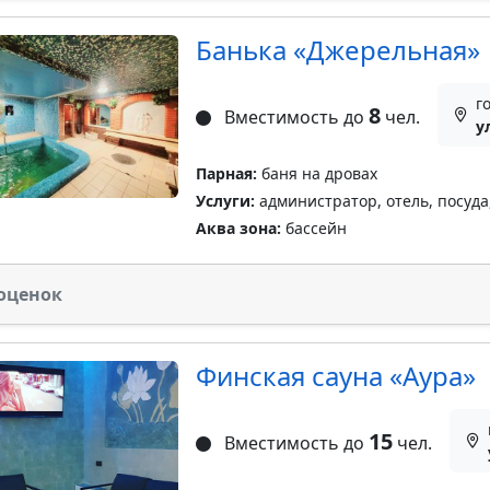
Банька «Джерельная»
г
8
Вместимость до
чел.
у
Парная:
баня на дровах
Услуги:
администратор, отель, посуда
Аква зона:
бассейн
оценок
Финская сауна «Аура»
15
Вместимость до
чел.