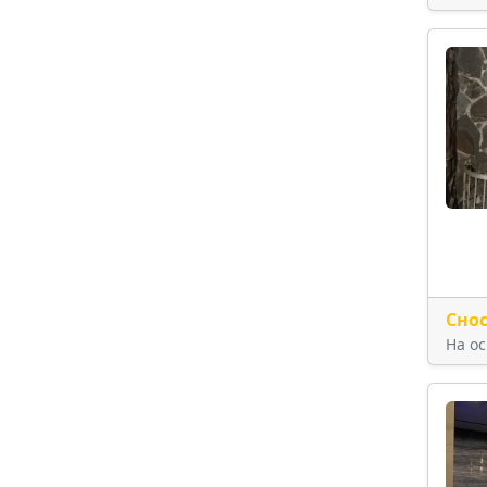
Сно
На о