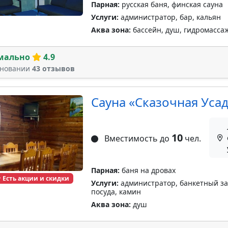
Парная:
русская баня, финская сауна
Услуги:
администратор, бар, кальян
Аква зона:
бассейн, душ, гидромассаж
мально
4.9
сновании
43 отзывов
Сауна «Сказочная Уса
10
Вместимость до
чел.
Парная:
баня на дровах
Есть акции и скидки
Услуги:
администратор, банкетный зал,
посуда, камин
Аква зона:
душ