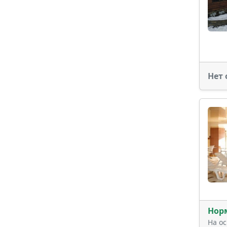
Нет 
Нор
На о