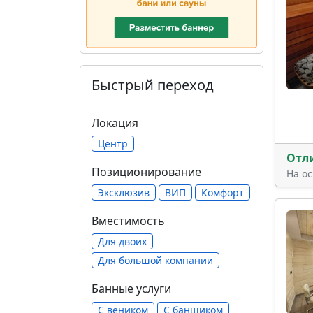
Быстрый переход
Локация
Центр
Отл
Позиционирование
На о
Эксклюзив
ВИП
Комфорт
Вместимость
Для двоих
Для большой компании
Банные услуги
С веником
С банщиком