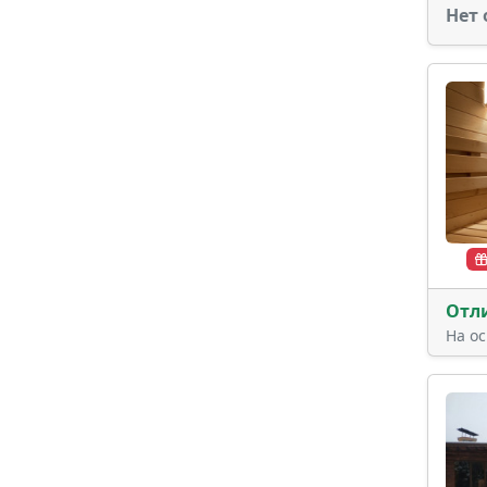
Нет 
Отл
На о