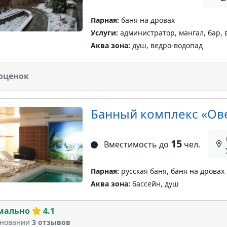
Парная:
баня на дровах
Услуги:
администратор, мангал, бар, 
Аква зона:
душ, ведро-водопад
оценок
Банный комплекс «Ов
15
Вместимость до
чел.
Парная:
русская баня, баня на дровах
Аква зона:
бассейн, душ
мально
4.1
сновании
3 отзывов