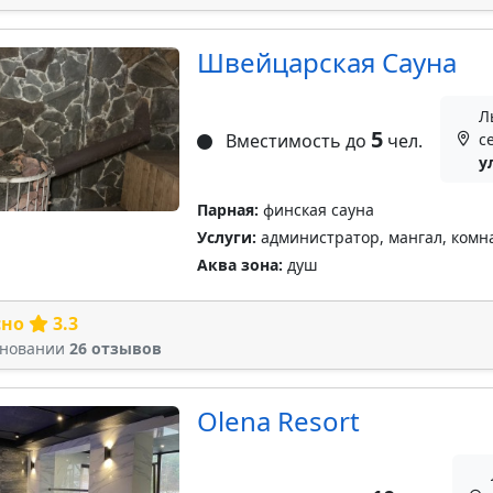
Швейцарская Сауна
Л
5
Вместимость до
чел.
с
у
Парная:
финская сауна
Услуги:
администратор, мангал, комна
Аква зона:
душ
сно
3.3
сновании
26 отзывов
Olena Resort