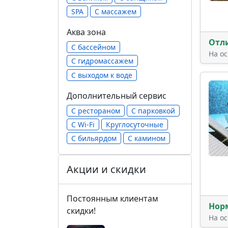
SPA
С массажем
Аква зона
Отл
С бассейном
На о
С гидромассажем
С выходом к воде
Дополнительный сервис
С рестораном
С парковкой
С Wi-Fi
Круглосуточные
С бильярдом
С камином
Акции и скидки
Постоянным клиентам
Нор
скидки!
На о