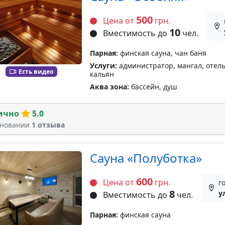
500
Цена от
грн.
10
Вместимость до
чел.
Парная:
финская сауна, чан баня
Услуги:
администратор, мангал, отель,
Есть видео
кальян
Аква зона:
бассейн, душ
ично
5.0
сновании
1 отзыва
Сауна «Полуботка»
600
Цена от
грн.
г
8
у
Вместимость до
чел.
Парная:
финская сауна