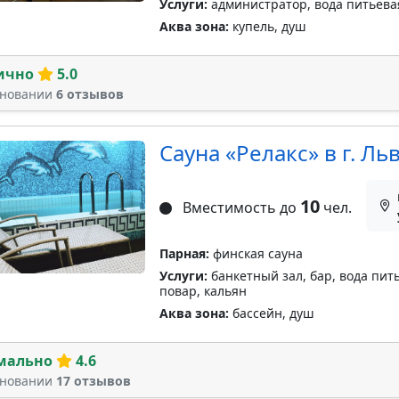
Услуги:
администратор, вода питьевая
Аква зона:
купель, душ
ично
5.0
сновании
6 отзывов
Сауна «Релакс» в г. Ль
10
Вместимость до
чел.
Парная:
финская сауна
Услуги:
банкетный зал, бар, вода пить
повар, кальян
Аква зона:
бассейн, душ
мально
4.6
сновании
17 отзывов