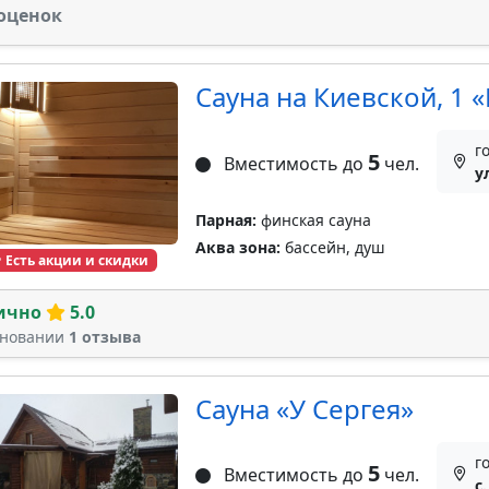
оценок
Сауна на Киевской, 1 
г
5
Вместимость до
чел.
у
Парная:
финская сауна
Аква зона:
бассейн, душ
Есть акции и скидки
ично
5.0
сновании
1 отзыва
Сауна «У Сергея»
г
5
Вместимость до
чел.
с