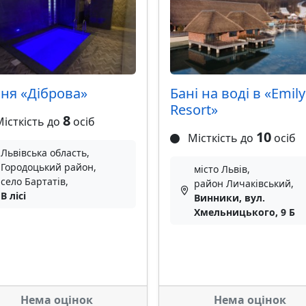
ня «Діброва»
Бані на воді в «Emily
Resort»
8
істкість до
осіб
10
Місткість до
осіб
Львівська область,
Городоцький район,
місто Львів,
село Бартатів,
район Личаківський,
В лісі
Винники, вул.
Хмельницького, 9 Б
Нема оцінок
Нема оцінок