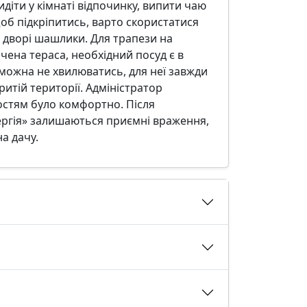
діти у кімнаті відпочинку, випити чаю
 Щоб підкріпитись, варто скористатися
 дворі шашлики. Для трапези на
чена тераса, необхідний посуд є в
можна не хвилюватись, для неї завжди
ритій території. Адміністратор
остям було комфортно. Після
Сергія» залишаються приємні враження,
на дачу.