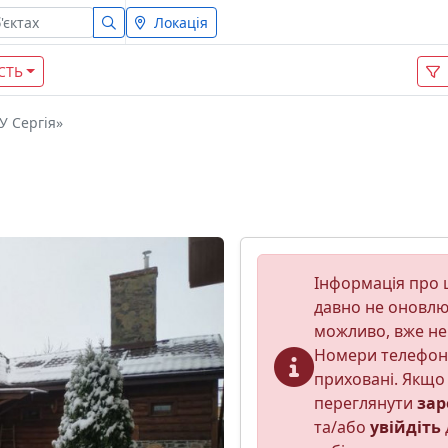
Локація
СТЬ
У Сергія»
Інформація про ц
давно не оновлюв
можливо, вже не
Номери телефон
приховані. Якщо 
переглянути
зар
та/або
увійдіть