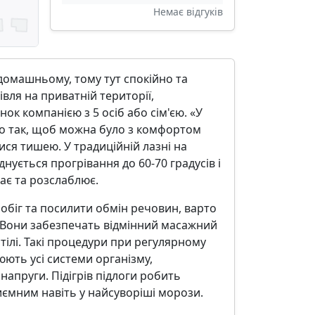
Немає відгуків
омашньому, тому тут спокійно та
вля на приватній території,
ок компанією з 5 осіб або сім'єю. «У
о так, щоб можна було з комфортом
ися тишею. У традиційній лазні на
ується прогрівання до 60-70 градусів і
кає та розслаблює.
обіг та посилити обмін речовин, варто
 Вони забезпечать відмінний масажний
 тілі. Такі процедури при регулярному
нюють усі системи організму,
апруги. Підігрів підлоги робить
иємним навіть у найсуворіші морози.