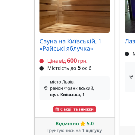
Сауна на Київській, 1
Лаз
«Райські яблучка»
М
600
Ціна від
грн.
5
Місткість до
осіб
місто Львів,
район Франківський,
вул. Київська, 1
Є акції та знижки
Відмінно
5.0
Грунтуючись на
1 відгуку