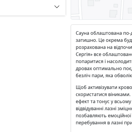
Сауна облаштована по-д
затишно. Це окрема буді
розрахована на відпочин
Сергія» все облаштован
попаритися і насолодит
дровах оптимально поєдн
безліч пари, яка обволі
Щоб активізувати крово
скористатися віниками.
ефект та тонус у всьому
відвідуванні лазні зміц
позбавляють емоційної н
перебування в лазні пр