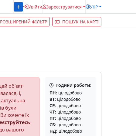
Увійти
Зареєструватися
УКР
РОЗШИРЕНИЙ ФІЛЬТР
ПОШУК НА КАРТІ
Години роботи:
ей об'єкт
алася, і,
ПН:
цілодобово
ВТ:
цілодобово
 актуальна.
СР:
цілодобово
ів були
ЧТ:
цілодобово
Ви хочете їх
ПТ:
цілодобово
еєструйтесь
СБ:
цілодобово
до вашого
НД:
цілодобово