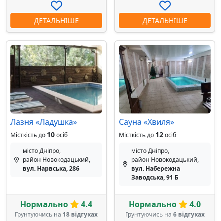
ДЕТАЛЬНІШЕ
ДЕТАЛЬНІШЕ
Лазня «Ладушка»
Сауна «Хвиля»
10
12
Місткість до
осіб
Місткість до
осіб
місто Дніпро,
місто Дніпро,
район Новокодацький,
район Новокодацький,
вул. Нарвська, 286
вул. Набережна
Заводська, 91 Б
Нормально
4.4
Нормально
4.0
Грунтуючись на
18 відгуках
Грунтуючись на
6 відгуках