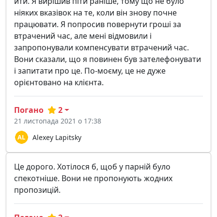
йти. Я вирішив піти раніше, тому що не було
ніяких вказівок на те, коли він знову почне
працювати. Я попросив повернути гроші за
втрачений час, але мені відмовили і
запропонували компенсувати втрачений час.
Вони сказали, що я повинен був зателефонувати
і запитати про це. По-моєму, це не дуже
орієнтовано на клієнта.
Погано
2
21 листопада 2021 о 17:38
Alexey Lapitsky
Це дорого. Хотілося б, щоб у парній було
спекотніше. Вони не пропонують жодних
пропозицій.