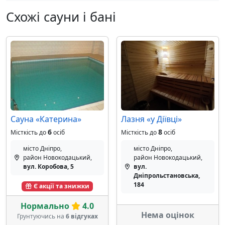
Схожі сауни і бані
Сауна «Катерина»
Лазня «у Діївці»
6
8
Місткість до
осіб
Місткість до
осіб
місто Дніпро,
місто Дніпро,
район Новокодацький,
район Новокодацький,
вул. Коробова, 5
вул.
Дніпрольстановська,
184
Є акції та знижки
Нормально
4.0
Нема оцінок
Грунтуючись на
6 відгуках