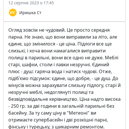
12 серпня 2023 о 17:45
Иришка Ст
Огляд зовсім не чудовий. Це просто середня
парна. Не знаю, що вони виправили за літо, але
єдине, що змінилося - це ціна. Підлоги все ще
слизькі, і хоча вони намагалися виправити
полиці в парильні, вони все одно не дуже. Меблі
старі, шафки, столи і лавки незручні. Єдиний
плюс - душ: гаряча вода і натиск чудові. Отже,
підіб'ємо підсумок: єдине, що добре, - це душ. До
мінусів можна зарахувати слизьку підлогу, старі й
незручні меблі, недоглянуті полиці та
безвідповідальне керівництво. Ціна надто висока
- 250 гр. за дві години в загальній парильні без
басейну. За ту саму ціну в "Метеоні" ви
отримаєте супербасейн і дві розкішні парні,
фінську і турецьку, з шикарним ремонтом.