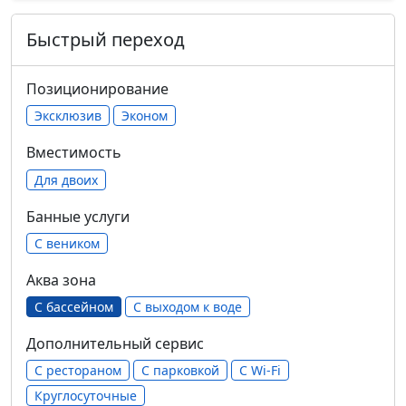
Быстрый переход
Позиционирование
Эксклюзив
Эконом
Вместимость
Для двоих
Банные услуги
С веником
Аква зона
С бассейном
С выходом к воде
Дополнительный сервис
С рестораном
С парковкой
С Wi-Fi
Круглосуточные