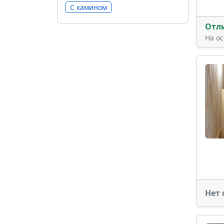
С камином
Отл
На о
Нет 