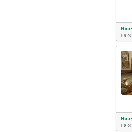
Нор
На о
Нор
На о