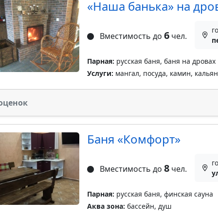
«Наша банька» на дро
г
6
Вместимость до
чел.
п
Парная:
русская баня, баня на дровах
Услуги:
мангал, посуда, камин, кальян
оценок
Баня «Комфорт»
г
8
Вместимость до
чел.
у
Парная:
русская баня, финская сауна
Аква зона:
бассейн, душ