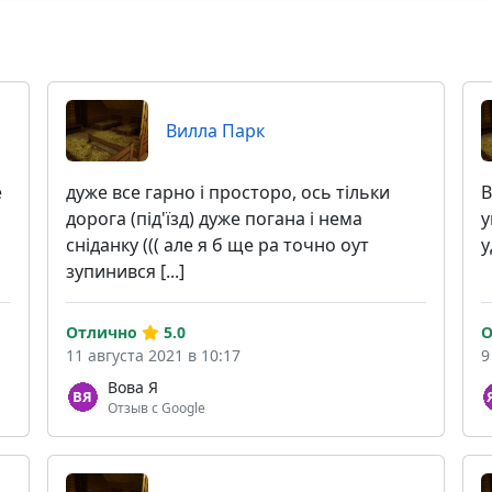
Вилла Парк
е
дуже все гарно і просторо, ось тільки
В
дорога (під'їзд) дуже погана і нема
у
сніданку ((( але я б ще ра точно оут
у
зупинився [...]
Отлично
5.0
О
11 августа 2021 в 10:17
9
Вова Я
Отзыв с Google