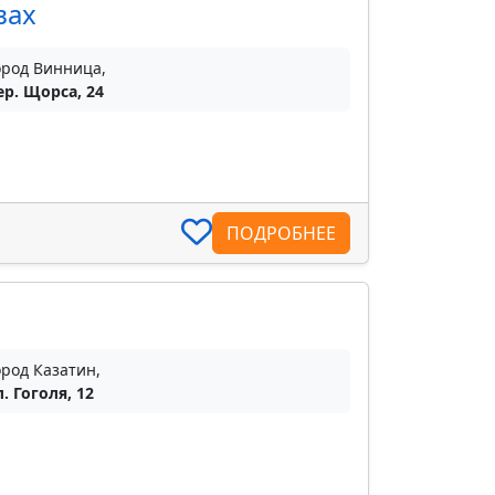
вах
ород Винница,
ер. Щорса, 24
ПОДРОБНЕЕ
ород Казатин,
л. Гоголя, 12