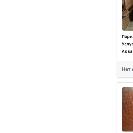
Парн
Услу
Аква
Нет 