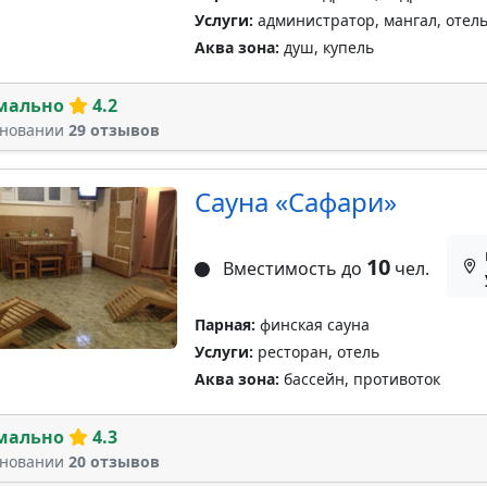
Услуги:
администратор, мангал, отель
Аква зона:
душ, купель
мально
4.2
сновании
29 отзывов
Сауна «Сафари»
10
Вместимость до
чел.
Парная:
финская сауна
Услуги:
ресторан, отель
Аква зона:
бассейн, противоток
мально
4.3
сновании
20 отзывов