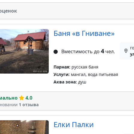
оценок
Баня «в Гниване»
г
4
Вместимость до
чел.
у
Парная:
русская баня
Услуги:
мангал, вода питьевая
Аква зона:
душ
мально
4.0
сновании
1 отзыва
Елки Палки