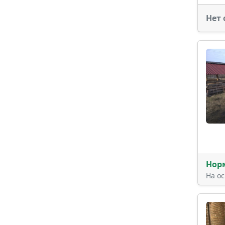
Нет 
Нор
На о