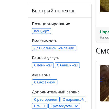
Быстрый переход
Позиционирование
Комфорт
Нор
На о
Вместимость
Смо
Для большой компании
Банные услуги
С веником
С банщиком
Аква зона
С бассейном
Дополнительный сервис
С рестораном
С парковкой
С Wi-Fi
Круглосуточные