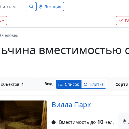
Локация
Ь
Р
0 человек
льчина вместимостью от
Вид
 объектов
1
Список
Плитка
Сорти
Вилла Парк
10
Вместимость до
чел.