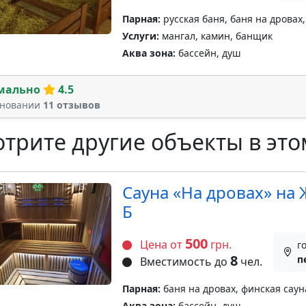
Парная:
русская баня, баня на дровах
Услуги:
мангал, камин, банщик
Аква зона:
бассейн, душ
мально
4.5
сновании
11 отзывов
трите другие объекты в это
Cауна «На дровах» на
Б
500
Цена от
грн.
г
8
п
Вместимость до
чел.
Парная:
баня на дровах, финская саун
Аква зона:
бассейн, душ