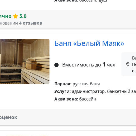
ично
5.0
сновании
4 отзывов
Баня «Белый Маяк»
В
1
Вместимость до
чел.
П
с
Парная:
русская баня
Услуги:
администратор, банкетный зал
Аква зона:
бассейн
оценок