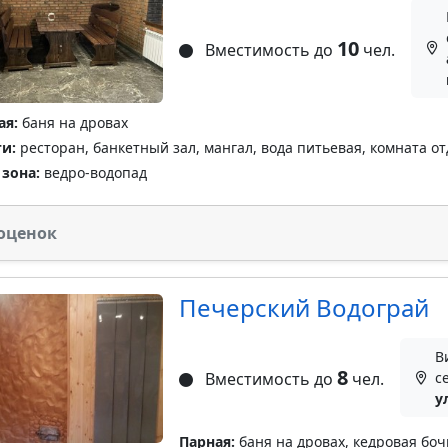
10
Вместимость до
чел.
ая:
баня на дровах
ги:
ресторан, банкетный зал, мангал, вода питьевая, комната о
 зона:
ведро-водопад
оценок
Печерский Водограй
В
8
Вместимость до
чел.
с
у
Парная:
баня на дровах, кедровая боч