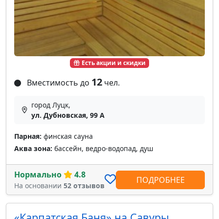
Есть акции и скидки
12
Вместимость до
чел.
город Луцк,
ул. Дубновская, 99 А
Парная:
финская сауна
Аква зона:
бассейн, ведро-водопад, душ
Нормально
4.8
ПОДРОБНЕЕ
На основании
52 отзывов
«Карпатская Баня» на Савуры