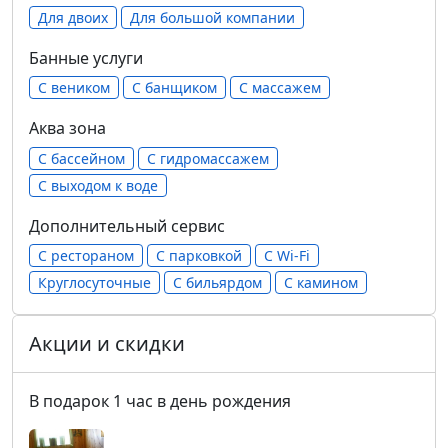
Для двоих
Для большой компании
Банные услуги
С веником
С банщиком
С массажем
Аква зона
С бассейном
С гидромассажем
С выходом к воде
Дополнительный сервис
С рестораном
С парковкой
С Wi-Fi
Круглосуточные
С бильярдом
С камином
Акции и скидки
В подарок 1 час в день рождения